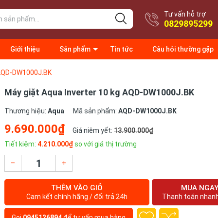
Tư vấn hỗ trợ
0829895299
Giới thiệu
Sản phẩm
Tin tức
Câu hỏi thường gặp
g AQD-DW1000J.BK
Máy giặt Aqua Inverter 10 kg AQD-DW1000J.BK
Thương hiệu:
Aqua
Mã sản phẩm:
AQD-DW1000J.BK
9.690.000₫
Giá niêm yết:
13.900.000₫
Tiết kiệm:
4.210.000₫
so với giá thị trường
–
+
THÊM VÀO GIỎ
MUA NGA
Cam kết chính hãng / đổi trả 24h
Thanh toán nhan
Gọi
0945126894
để tư vấn mua hàng