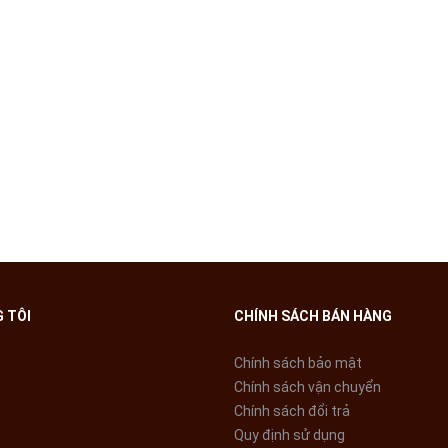
 hơn mà lại tiết kiệm điện & nước hiệu quả.
h ấn tượng
iều khiển của máy giặt Aqua AQD-DW1000J.BK sở hữu Color Touch nổi b
ân thiện, giúp người dùng vừa dễ dàng sử dụng sản phẩm, vừa có những
 TÔI
CHÍNH SÁCH BÁN HÀNG
Chính sách bảo mật
Chính sách vận chuyển
Chính sách đổi trả
Quy định sử dụng