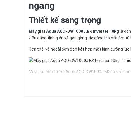
ngang
Thiết kế sang trọng
Máy giặt Aqua AQD-DW1000J.BK Inverter 10kg
là dòn
kiểu dáng tinh giản và gọn gàng, dễ dàng lắp đặt âm tủ 
Hơn thế, vỏ ngoài sơn đen kết hợp mặt kính cường lực b
Máy giặt
cửa trước Aqua AQD-DW1000J.BK có khả năng giặ
hoặc những gia đình có nhu cầu giặt nhiều và thường x
Công nghệ giặt AI Smart W
Công nghệ trí tuệ nhân tạo AI sẽ mang tới trải nghiệm
chất liệu vải, từ đó xác định chính xác:
- Khối lượng giặt