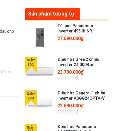
Sản phẩm tương tự
Tủ lạnh Panasonic
Inverter 495 lít NR-
đại, cho
CW530XMMV
27.690.000₫
Điều hòa Gree 2 chiều
Inverter 24.000Btu
CHARM24HI
ở lên,
23.700.000₫
33.850.000₫
Điều hòa General 1 chiều
inverter ASGG24CPTA-V
 biệt
24000BTU
22.690.000₫
29.500.000₫
Điều hòa Panasonic