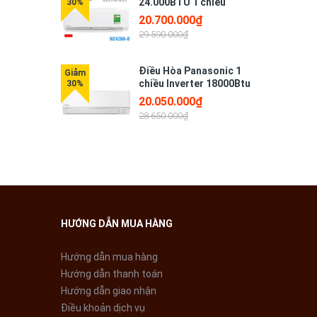
24.000BTU 1 chiều
N24ZKH-8
20.700.000₫
29.590.000₫
Điều Hòa Panasonic 1
chiều Inverter 18000Btu
CU/CS-RU18AKH-8B
20.050.000₫
28.650.000₫
ật với
 trải
HƯỚNG DẪN MUA HÀNG
Hướng dẫn mua hàng
Hướng dẫn thanh toán
Hướng dẫn giao nhận
Điều khoản dịch vụ