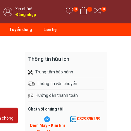
Xin chào!
0
0
Đăng nhập
Tuyển dụng
Liên hệ
Thông tin hữu ích
Trung tâm bảo hành
Thông tin vận chuyển
Hướng dẫn thanh toán
Chat với chúng tôi
Y
h chóng
0829895299
Điện Máy - Kim khí