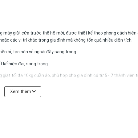
g máy giặt cửa trước thế hệ mới, được thiết kế theo phong cách hiện 
hoặc các vị trí khác trong gia đình mà không tốn quá nhiều diện tích.
ền bỉ, tạo nên vẻ ngoài đầy sang trọng.
t tối đa 10kg quần áo, phù hợp cho gia đình có từ 5 - 7 thành viên tr
uyên.
Xem thêm
ash
 giặt cực kì ấn tượng cho máy giặt AQD-DW1000J.BK khi có thể tự phân