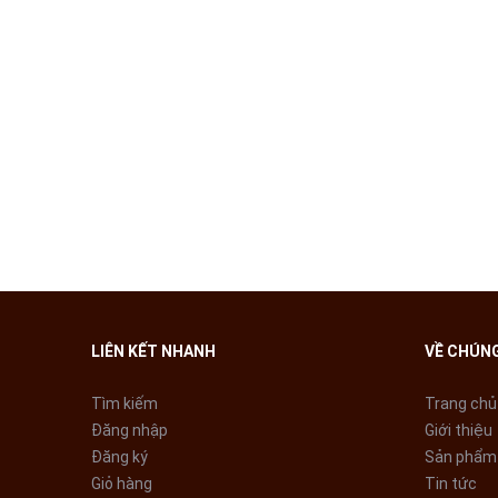
- Tự động phân bổ nước giặt, nước xả
- Lượng nước cần tiêu thụ
Kết quả: máy giặt cửa trước AQD-DW1000J.BK giặt sạch
Bảng điều khiển Color Touc
Thay vì màn hình LED đen trắng thông thường, bảng đ
màn hình cảm ứng đa màu sắc.
Màn hình tươi sáng với các phím chức năng thiết kế th
nghiệm độc đáo.
LIÊN KẾT NHANH
VỀ CHÚNG
Tìm kiếm
Trang chủ
Đăng nhập
Giới thiệu
Đăng ký
Sản phẩm
Giỏ hàng
Tin tức