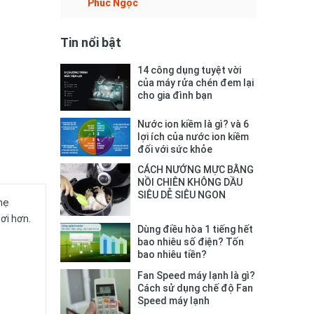
Phúc Ngọc
Tin nổi bật
14 công dụng tuyệt vời
của máy rửa chén đem lại
cho gia đình bạn
Nước ion kiềm là gì? và 6
lợi ích của nước ion kiềm
đối với sức khỏe
CÁCH NƯỚNG MỰC BẰNG
NỒI CHIÊN KHÔNG DẦU
SIÊU DỄ SIÊU NGON
hẹ
ơi hơn.
Dùng điều hòa 1 tiếng hết
bao nhiêu số điện? Tốn
bao nhiêu tiền?
Fan Speed máy lạnh là gì?
Cách sử dụng chế độ Fan
Speed máy lạnh