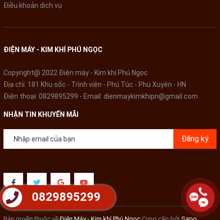
Điều khoản dịch vụ
ĐIỆN MÁY - KIM KHÍ PHÚ NGỌC
Copyright@ 2022 Điện máy - Kim khí Phú Ngọc
Địa chỉ: 181 Khu sốc - Trình viên - Phú Túc - Phú Xuyên - HN
Điện thoại:
0829895299
- Email:
dienmaykimkhipn@gmail.com
NHẬN TIN KHUYẾN MÃI
Đăng ký
0829895299
Bản quyền thuộc về
Điện Máy - Kim khí Phú Ngọc
Cung cấp bởi
Sapo