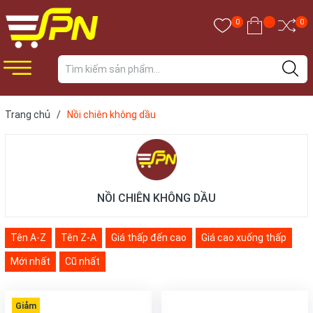
0
0
Trang chủ
/
Nồi chiên không dầu
NỒI CHIÊN KHÔNG DẦU
Tên A-Z
Tên Z-A
Giá thấp đến cao
Giá cao xuống thấp
Mới nhất
Cũ nhất