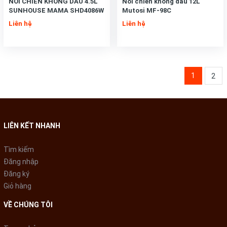
NỒI CHIÊN KHÔNG DẦU 4.5L
Nồi chiên không dầu 12L
SUNHOUSE MAMA SHD4086W
Mutosi MF-98C
Liên hệ
Liên hệ
1
2
LIÊN KẾT NHANH
Tìm kiếm
Đăng nhập
Đăng ký
Giỏ hàng
VỀ CHÚNG TÔI