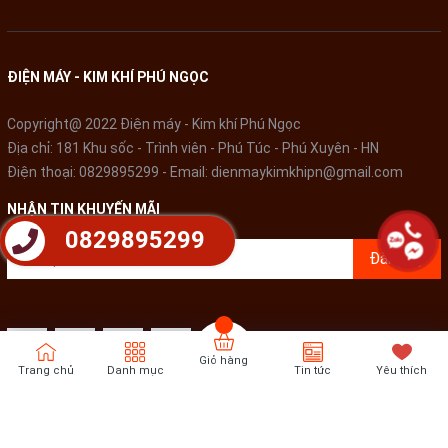
ĐIỆN MÁY - KIM KHÍ PHÚ NGỌC
Copyright@ 2022 Điện máy - Kim khí Phú Ngọc
Địa chỉ: 181 Khu sốc - Trình viên - Phú Túc - Phú Xuyên - HN
Điện thoại:
0829895299
- Email:
dienmaykimkhipn@gmail.com
NHẬN TIN KHUYẾN MÃI
0829895299
Đăng ký
Ngăn chặn vi khuẩn, mùi hôi
Giỏ hàng
khó chịu với công nghệ Ag
Trang chủ
Danh mục
Tin tức
Yêu thích
Clean với tinh thể Ag+
Bản quyền thuộc về
Điện Máy - Kim khí Phú Ngọc
Cung cấp bởi
Sapo