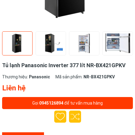
Tủ lạnh Panasonic Inverter 377 lít NR-BX421GPKV
Thương hiệu:
Panasonic
Mã sản phẩm:
NR-BX421GPKV
Liên hệ
Gọi
0945126894
để tư vấn mua hàng