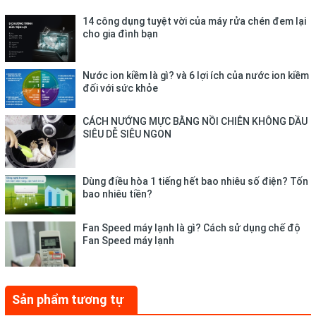
14 công dụng tuyệt vời của máy rửa chén đem lại
* Kết quả kiểm tra cho thấy hộp chứa nước không chứa chất BPA,
cho gia đình bạn
được kiểm chứng bởi Tổ chức Quốc tế TÜV Rheinland có trụ sở tại
Đức.
Nước ion kiềm là gì? và 6 lợi ích của nước ion kiềm
đối với sức khỏe
CÁCH NƯỚNG MỰC BẰNG NỒI CHIÊN KHÔNG DẦU
SIÊU DỄ SIÊU NGON
Dùng điều hòa 1 tiếng hết bao nhiêu số điện? Tốn
bao nhiêu tiền?
Fan Speed máy lạnh là gì? Cách sử dụng chế độ
Fan Speed máy lạnh
Sản phẩm tương tự