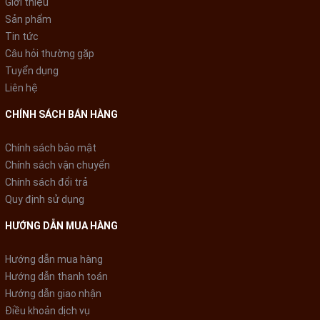
Giới thiệu
Sản phẩm
Tin tức
Câu hỏi thường gặp
Tuyển dụng
Liên hệ
CHÍNH SÁCH BÁN HÀNG
Chính sách bảo mật
Chính sách vận chuyển
Chính sách đổi trả
Ngoài ra, tủ lạnh Panasonic còn trang bị cảm biến Econavi giúp
Quy định sử dụng
nâng cao hiệu quả tiết kiệm điện năng nhờ vào khả năng nhận
biết thói quen, nhiệt độ trong, ngoài môi trường từ đó điều
HƯỚNG DẪN MUA HÀNG
chỉnh mức độ làm lạnh phù hợp.
Hướng dẫn mua hàng
Sự kết hợp giữa công nghệ Inverter và cảm biến Econavi sẽ
Hướng dẫn thanh toán
giúp tủ tiết kiệm năng lượng một cách tối đa nhưng vẫn đảm
Hướng dẫn giao nhận
bảo được hiệu quả làm lạnh.
Điều khoản dịch vụ