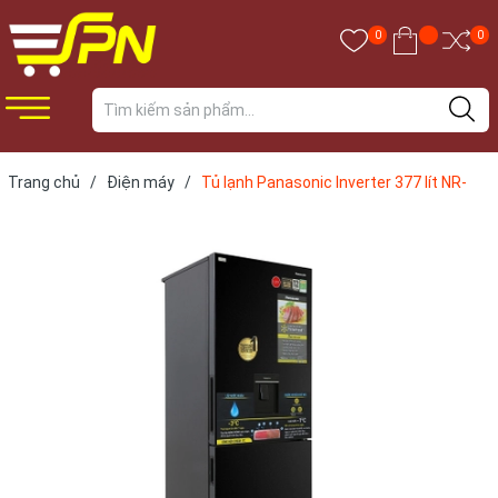
0
0
Trang chủ
/
Điện máy
/
Tủ lạnh Panasonic Inverter 377 lít NR-
BX421GPKV