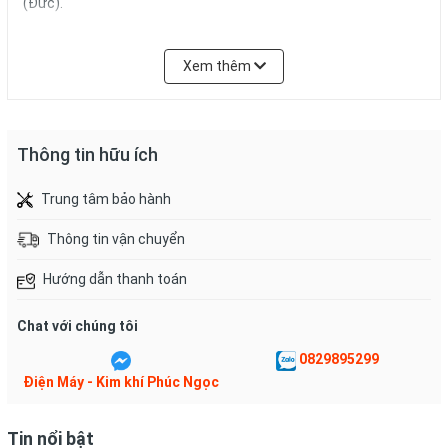
(Đức).
Xem thêm
Thông tin hữu ích
Kết quả thử nghiệm Blue Ag+ có thể diệt được khuẩn E.coli và khuẩn
Trung tâm bảo hành
tụ cầu vàng Staphylococcus aureus.
Thông tin vận chuyển
Hướng dẫn thanh toán
Chat với chúng tôi
0829895299
Điện Máy - Kim khí Phúc Ngọc
Tin nổi bật