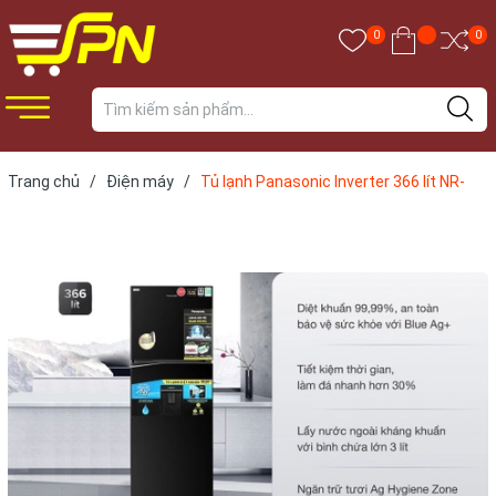
0
0
Trang chủ
/
Điện máy
/
Tủ lạnh Panasonic Inverter 366 lít NR-
TL381GPKV