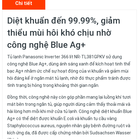
Chi tiết
Diệt khuẩn đến 99.99%, giảm
thiểu mùi hôi khó chịu nhờ
công nghệ Blue Ag+
Tủ lạnh Panasonic Inverter 366 lít NR-TL381GPKV sử dụng
công nghệ Blue Ag+, dùng ánh sáng xanh để kích hoạt tinh thể
bạc Ag+ nhằm ức chế sự hoạt động của vi khuẩn và giảm mùi
hôi đáng kể ở ngăn mát tủ lạnh, nhờ đó thực phẩm tránh được
tình trạng bị hỏng trong khoảng thời gian ngắn.
Đồng thời, công nghệ này còn góp phần mang lại luồng khí tươi
mát bên trong ngăn tủ, giúp người dùng cảm thấy thoải mái và
hài lòng hơn mỗi khi mở cửa tủ lạnh. Công nghệ diệt khuẩn Blue
Ag+ có thể diệt được khuẩn E.coli và khuẩn tụ cầu vàng
Staphylococcus aureus, nguyên nhân gây bệnh đường ruột và
kích ứng da, đã được cấp chứng nhận bởi Sudsachsen Wasser