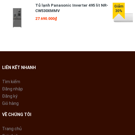
Tủ lạnh Panasonic Inverter 495 lít NR-
CW530XMMV
27.690.000₫
LIÊN KẾT NHANH
Tìm kiếm
Đăng nhập
Đăng ký
Giỏ hàng
Giấy chứng nhận công nghệ Blue Ag+ có khả năng diệt khuẩn E.coli
và khuẩn tụ cầu vàng.
VỀ CHÚNG TÔI
* Südsachsen Wasser GmbH (SWG) là một Tập đoàn đa dịch vụ đến
Trang chủ
từ CHLB Đức cung cấp các dịch vụ đo lường và kiểm tra, phân tích