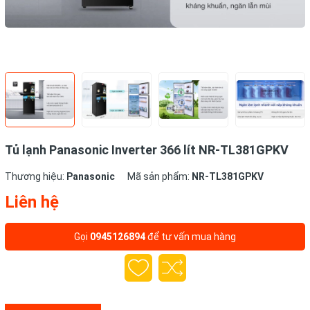
Tủ lạnh Panasonic Inverter 366 lít NR-TL381GPKV
Thương hiệu:
Panasonic
Mã sản phẩm:
NR-TL381GPKV
Liên hệ
Gọi
0945126894
để tư vấn mua hàng