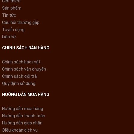
Giới thiệu
mẫu nước, phân tích chất thải và phân tích môi trường, vi khuẩn
Sản phẩm
bằng các Phương pháp hiện đại. Trụ sở công ty đặt tại nhiều quốc
Tin tức
gia, trong đó trụ sở chính của SWG đặt tại Theresenstraße 13,
Câu hỏi thường gặp
09111 Chemnitz, CHLB Đức.
Tuyển dụng
Không chờ đợi quá lâu, thoải
Liên hệ
mái sử dụng đá viên với khả
CHÍNH SÁCH BÁN HÀNG
năng làm đá siêu tốc
Chính sách bảo mật
Chính sách vận chuyển
Mẫu tủ lạnh Panasonic này có tốc độ làm đá siêu nhanh, tiết
Chính sách đổi trả
kiệm thời gian làm đá cũng như thoải mái sử dụng đá viên cho
Quy định sử dụng
các món thức uống yêu thích của bạn mà không cần phải chờ
đợi quá lâu.
HƯỚNG DẪN MUA HÀNG
Hướng dẫn mua hàng
Hướng dẫn thanh toán
Hướng dẫn giao nhận
Điều khoản dịch vụ