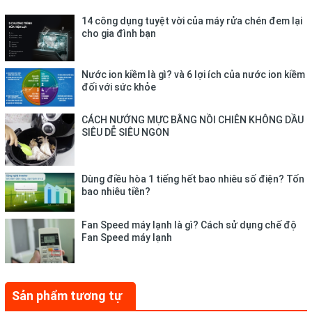
Ngăn đá
14 công dụng tuyệt vời của máy rửa chén đem lại
- Dung tích:
97 lít
.
cho gia đình bạn
- Có các ngăn kệ giúp phân loại thực phẩm theo nhu cầu sử
Nước ion kiềm là gì? và 6 lợi ích của nước ion kiềm
dụng, đồng thời mở rộng không gian lưu trữ cho người sử
đối với sức khỏe
dụng.
CÁCH NƯỚNG MỰC BẰNG NỒI CHIÊN KHÔNG DẦU
SIÊU DỄ SIÊU NGON
Dùng điều hòa 1 tiếng hết bao nhiêu số điện? Tốn
bao nhiêu tiền?
Fan Speed máy lạnh là gì? Cách sử dụng chế độ
Fan Speed máy lạnh
Công nghệ tiết kiệm điện
Sản phẩm tương tự