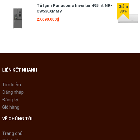
- Công nghệ Inverter giúp máy vận hành êm ái, ổn định và tiết
Tủ lạnh Panasonic Inverter 495 lít NR-
kiệm đến 40% điện năng.
CW530XMMV
27.690.000₫
- Cảm biến thông minh Econavi với khả năng ghi nhớ thói quen
người sử dụng, từ đó điều chỉnh nhiệt độ phù hợp giúp tiết
kiệm thêm 10% điện năng tiêu thụ.
- Multi Control sẽ kiểm soát chính xác nhiệt độ ngăn đá và
ngăn lạnh nhờ đó tiết kiệm điện năng hơn khi sử dụng.
- Công suất tiêu thụ ~ 1 kW/ngày.
LIÊN KẾT NHANH
Tìm kiếm
Đăng nhập
Đăng ký
Giỏ hàng
VỀ CHÚNG TÔI
Trang chủ