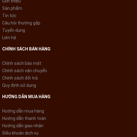
Giới thiệu
Sản phẩm
Công nghệ làm lạnh và bảo
Tin tức
Câu hỏi thường gặp
quản thực phẩm
Tuyển dụng
Liên hệ
- Công nghệ làm lạnh vòng cung Panorama: hơi lạnh được thổi
khắp các ngăn tủ, từ đó bảo quản thực phẩm tươi ngon lâu
CHÍNH SÁCH BÁN HÀNG
hơn.
Chính sách bảo mật
- Ngăn cấp đông mềm Prime Fresh+: thực phẩm được
bảo
Chính sách vận chuyển
quản ở mức -3℃
giúp giữ trọn hương vị và giảm 20% tình trạng
Chính sách đổi trả
oxi hóa. Bên cạnh đó, bạn có thể chế biến ngay mà không mất
Quy định sử dụng
thời gian rã đông, bảo quản tươi ngon đến 7 ngày.
HƯỚNG DẪN MUA HÀNG
Hướng dẫn mua hàng
Hướng dẫn thanh toán
Hướng dẫn giao nhận
Điều khoản dịch vụ