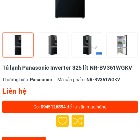
Tủ lạnh Panasonic Inverter 325 lít NR-BV361WGKV
Thương hiệu:
Panasonic
Mã sản phẩm:
NR-BV361WGKV
Liên hệ
Gọi
0945126894
để tư vấn mua hàng