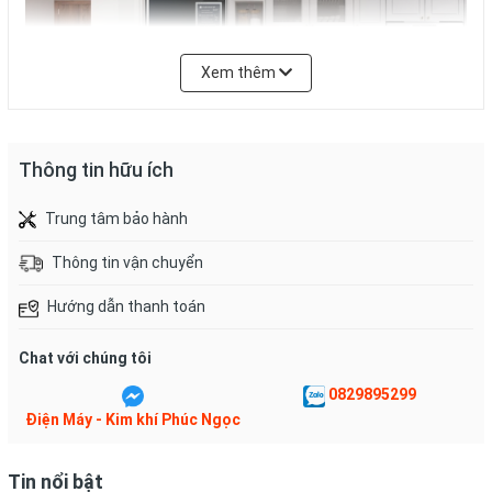
Xem thêm
Thông tin hữu ích
Trung tâm bảo hành
Ngăn lạnh
Thông tin vận chuyển
Hướng dẫn thanh toán
- Dung tích:
228 lít
.
- Tủ lạnh được trang bị nhiều ngăn kệ bên trong tủ và cửa tủ
Chat với chúng tôi
giúp sắp xếp và phân loại thực phẩm dễ dàng. Vị trí dưới cùng
0829895299
của ngăn lạnh là
ngăn rau củ giữ ẩm
giúp rau củ nhận được
Điện Máy - Kim khí Phúc Ngọc
đầy đủ độ ẩm phù hợp, tươi ngon và mọng nước trong suốt
thời gian bảo quản.
Tin nổi bật