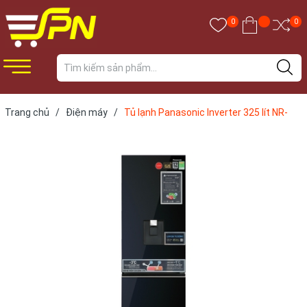
0
0
Trang chủ
/
Điện máy
/
Tủ lạnh Panasonic Inverter 325 lít NR-
BV361WGKV