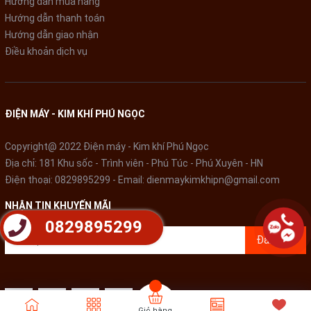
Hướng dẫn mua hàng
người dùng khóa mở tủ dễ dàng
Hướng dẫn thanh toán
Hướng dẫn giao nhận
Ngoài ra, chiếc tủ đông Sanaky này rất dễ di chuyển, thay đổi vị
Điều khoản dịch vụ
trí nhờ được trang bị 4 bánh xe ở chân tủ. Bạn không còn phải
lo lắng mỗi khi dọn dẹp phía sau tủ hoặc cần dời tủ đến nơi
khác.
ĐIỆN MÁY - KIM KHÍ PHÚ NGỌC
Copyright@ 2022 Điện máy - Kim khí Phú Ngọc
Địa chỉ: 181 Khu sốc - Trình viên - Phú Túc - Phú Xuyên - HN
Điện thoại:
0829895299
- Email:
dienmaykimkhipn@gmail.com
NHẬN TIN KHUYẾN MÃI
0829895299
Đăng ký
Giỏ hàng