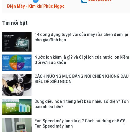
Điện Máy - Kim khí Phúc Ngọc
Tin nổi bật
Làm lạnh nhanh, tiết kiệm điện
14 công dụng tuyệt vời của máy rửa chén đem lại
cho gia đình bạn
với Gas R134a
Nước ion kiềm là gì? và 6 lợi ích của nước ion kiềm
Nhờ sử dụng Gas R134a để làm lạnh, tủ đông vẫn đảm bảo
đối với sức khỏe
được khả năng làm lạnh nhanh nhưng tiết kiệm điện năng hiệu
quả cho gia đình bạn.
CÁCH NƯỚNG MỰC BẰNG NỒI CHIÊN KHÔNG DẦU
SIÊU DỄ SIÊU NGON
Dùng điều hòa 1 tiếng hết bao nhiêu số điện? Tốn
bao nhiêu tiền?
Fan Speed máy lạnh là gì? Cách sử dụng chế độ
Fan Speed máy lạnh