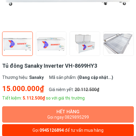
Tủ đông Sanaky Inverter VH-8699HY3
Thương hiệu:
Sanaky
Mã sản phẩm:
(Đang cập nhật...)
15.000.000₫
Giá niêm yết:
20.112.500₫
Tiết kiệm:
5.112.500₫
so với giá thị trường
HẾT HÀNG
Gọi ngay 0829895299
Gọi
0945126894
để tư vấn mua hàng