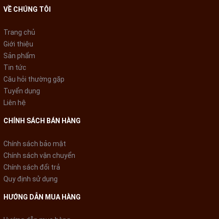
VỀ CHÚNG TÔI
Dễ dàng thay đổi nhiệt độ với
Trang chủ
Giới thiệu
bảng điều khiển đặt ở bên
Sản phẩm
ngoài tủ
Tin tức
Câu hỏi thường gặp
Tuyển dụng
Liên hệ
CHÍNH SÁCH BÁN HÀNG
Chính sách bảo mật
Chính sách vận chuyển
Chính sách đổi trả
Quy định sử dụng
HƯỚNG DẪN MUA HÀNG
Tích hợp tiện ích khóa cửa để