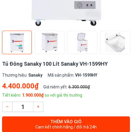
Tủ Đông Sanaky 100 Lít Sanaky VH-1599HY
Thương hiệu:
Sanaky
Mã sản phẩm:
VH-1599HY
4.400.000₫
Giá niêm yết:
6.300.000₫
Tiết kiệm:
1.900.000₫
so với giá thị trường
–
+
THÊM VÀO GIỎ
Cam kết chính hãng / đổi trả 24h