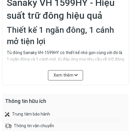
Sanaky VH 1599HY - Hiệu
suất trữ đông hiệu quả
Thiết kế 1 ngăn đông, 1 cánh
mở tiện lợi
Tủ đông Sanaky VH-1599HY có thiết kế nhỏ gọn cùng với đó là
1 ngăn đông và 1 cánh mở, tủ đáp ứng mọi nhu cầu về trữ đông
và bảo quản thực phẩm tiện lợi. Tủ đông còn có thiết kế trang
nhã, sang trọng và hiện đại. Với màu trắng đơn giản, tủ dễ dàng
Xem thêm
kết hợp với bất kỳ không gian nào và mang đến một cảm giác
mát mẻ, tươi mới cho không gian trưng bày.
Ngoài ra tủ có dung tích 100 lít, đây sẽ là sự lựa chọn tuyệt vời
Thông tin hữu ích
cho gia đình hoặc các không gian nhỏ.
Trung tâm bảo hành
Thông tin vận chuyển