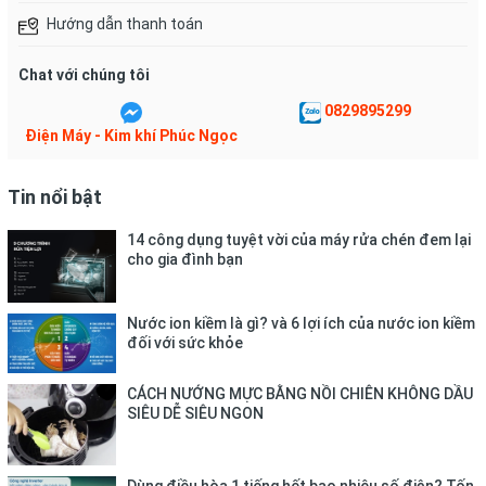
Hướng dẫn thanh toán
Chat với chúng tôi
0829895299
Điện Máy - Kim khí Phúc Ngọc
Tin nổi bật
Tủ đông Sanaky VH-1599HY mang thiết kế nhỏ gọn, cơ động
14 công dụng tuyệt vời của máy rửa chén đem lại
Dàn lạnh bằng đồng kết hợp
cho gia đình bạn
cùng công nghệ làm lạnh 360
Nước ion kiềm là gì? và 6 lợi ích của nước ion kiềm
độ
đối với sức khỏe
Tủ đông Sanaky này được trang bị dàn lạnh bằng đồng, kết hợp
CÁCH NƯỚNG MỰC BẰNG NỒI CHIÊN KHÔNG DẦU
với công nghệ làm lạnh 360 độ, mang đến nhiều ưu điểm vượt
SIÊU DỄ SIÊU NGON
trội. Dàn lạnh bằng đồng nguyên chất giúp tủ đông Sanaky dẫn
nhiệt nhanh hơn, đồng thời vận hành êm ái và tiết kiệm điện.
Với khả năng dẫn nhiệt tốt, dàn lạnh đồng đảm bảo tủ làm lạnh
Dùng điều hòa 1 tiếng hết bao nhiêu số điện? Tốn