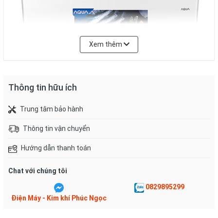
Xem thêm
Thông tin hữu ích
Tủ đông 2 cửa với 2 ngăn giúp
Trung tâm bảo hành
lưu trữ đa dạng
Thông tin vận chuyển
Tủ đông Aqua
được thiết kế gồm 1 ngăn mát và 1 ngăn đông
Hướng dẫn thanh toán
giúp bạn có thể linh hoạt lưu trữ với nhiều loại thực phẩm ở
từng nhiệt độ khác nhau.
Chat với chúng tôi
0829895299
Điện Máy - Kim khí Phúc Ngọc