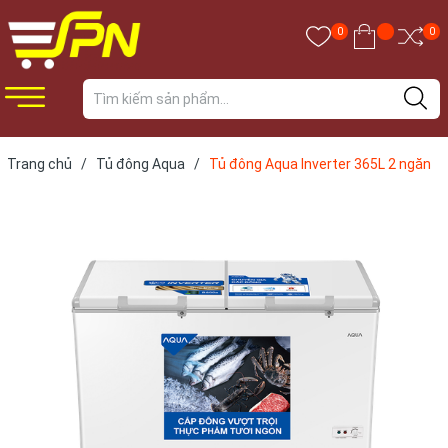
0
0
Trang chủ
/
Tủ đông Aqua
/
Tủ đông Aqua Inverter 365L 2 ngăn
đông mát AQF-C5702E