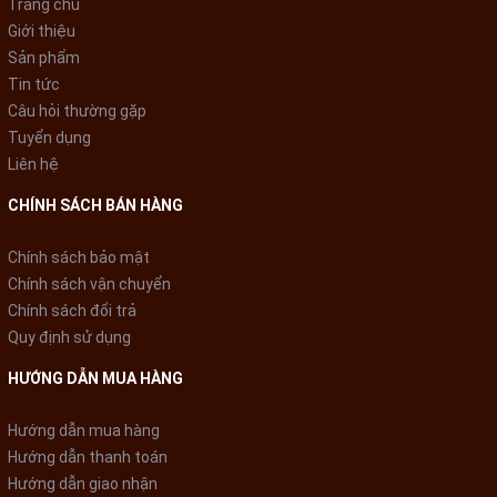
Trang chủ
Giới thiệu
Sản phẩm
Tin tức
Câu hỏi thường gặp
Tuyển dụng
Liên hệ
CHÍNH SÁCH BÁN HÀNG
Chính sách bảo mật
Chính sách vận chuyển
Chính sách đổi trả
Quy định sử dụng
Làm lạnh 5 chiều giúp tủ cấp
HƯỚNG DẪN MUA HÀNG
đông siêu nhanh
Hướng dẫn mua hàng
Nhờ việc bổ sung dàn đồng dưới đáy tủ, giúp tốc độ cấp đông
Hướng dẫn thanh toán
siêu nhanh để thực phẩm luôn giữ được hương vị tươi ngon,
Hướng dẫn giao nhận