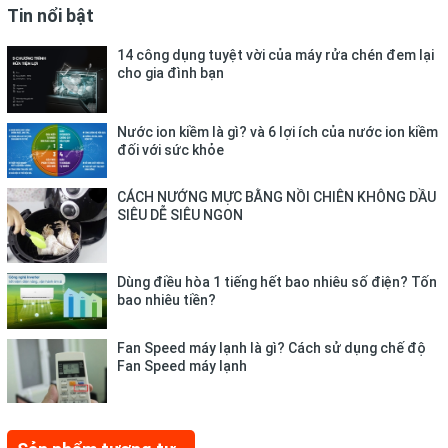
Tin nổi bật
14 công dụng tuyệt vời của máy rửa chén đem lại
cho gia đình bạn
Nước ion kiềm là gì? và 6 lợi ích của nước ion kiềm
đối với sức khỏe
CÁCH NƯỚNG MỰC BẰNG NỒI CHIÊN KHÔNG DẦU
SIÊU DỄ SIÊU NGON
Vận hành êm ái, tiết kiệm điện
Dùng điều hòa 1 tiếng hết bao nhiêu số điện? Tốn
năng với công nghệ Inverter
bao nhiêu tiền?
Tủ đông - mát Aqua được tích hợp công nghệ Inverter không
Fan Speed máy lạnh là gì? Cách sử dụng chế độ
chỉ mang lại khả năng vận hành bền bỉ và êm ái, duy trì độ lạnh
Fan Speed máy lạnh
phù hợp mà còn giảm thiểu chi phí tiền điện hằng tháng cho
gia đình bạn.