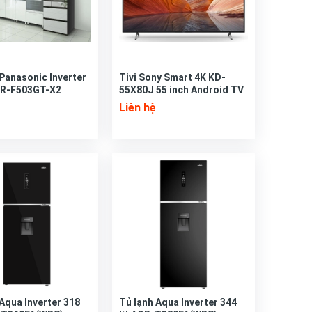
 Panasonic Inverter
Tivi Sony Smart 4K KD-
 NR-F503GT-X2
55X80J 55 inch Android TV
Liên hệ
 Aqua Inverter 318
Tủ lạnh Aqua Inverter 344