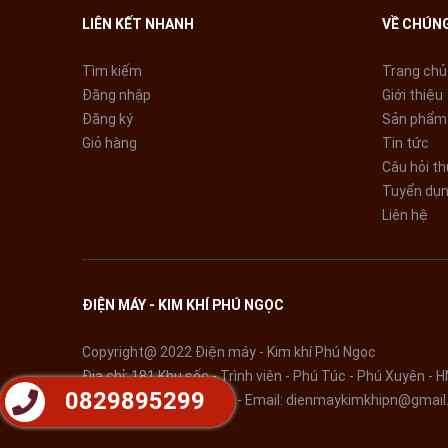
LIÊN KẾT NHANH
VỀ CHÚNG
Tìm kiếm
Trang chủ
Đăng nhập
Giới thiệu
Đăng ký
Sản phẩm
Giỏ hàng
Tin tức
Câu hỏi t
Tuyển dụ
Liên hệ
ĐIỆN MÁY - KIM KHÍ PHÚ NGỌC
Copyright@ 2022 Điện máy - Kim khí Phú Ngọc
Địa chỉ: 181 Khu sốc - Trình viên - Phú Túc - Phú Xuyên - H
0829895299
Điện thoại:
0829895299
- Email:
dienmaykimkhipn@gmail