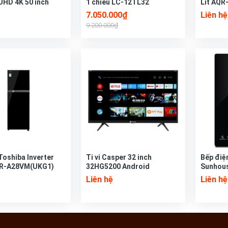
UHD 4K 50 inch
1 chiều LC-12TL32
Lít AQR
8000KXXV
7.050.000₫
Liên hệ
9.200.000₫
Toshiba Inverter
Ti vi Casper 32 inch
Bếp điệ
 GR-A28VM(UKG1)
32HG5200 Android
Sunhou
suất 20
Liên hệ
Liên hệ