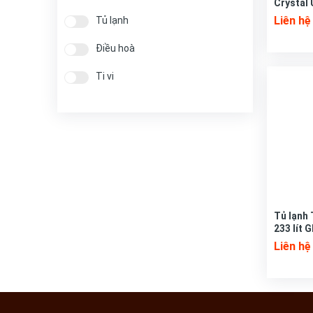
Crystal 
Từ 40 đến 50 triệu
UA50AU
Liên hệ
Tủ lạnh
Trên 50 triệu
Điều hoà
Ti vi
Tủ lạnh 
233 lít
Liên hệ