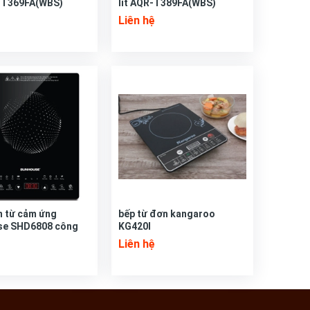
-T369FA(WBS)
lít AQR-T389FA(WBS)
Liên hệ
n từ cảm ứng
bếp từ đơn kangaroo
se SHD6808 công
KG420I
00W
Liên hệ