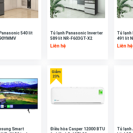
Panasonic 540 lít
Tủ lạnh Panasonic Inverter
Tủ lạnh
90YMMV
589 lít NR-F603GT-X2
491 lít
Liên hệ
Liên hệ
amsung Smart
Điều hòa Casper 12000 BTU
Tủ lạnh