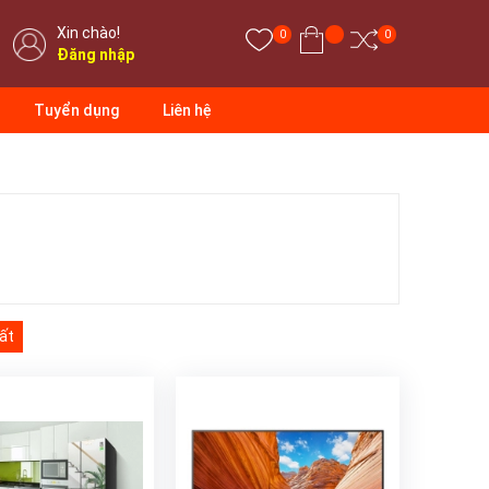
Xin chào!
0
0
Đăng nhập
Tuyển dụng
Liên hệ
ất