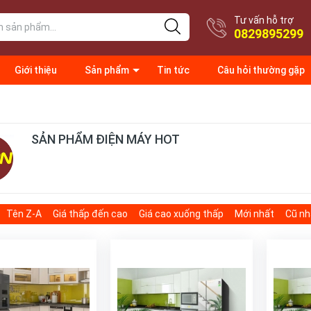
Tư vấn hỗ trợ
0829895299
Giới thiệu
Sản phẩm
Tin tức
Câu hỏi thường gặp
SẢN PHẨM ĐIỆN MÁY HOT
Tên Z-A
Giá thấp đến cao
Giá cao xuống thấp
Mới nhất
Cũ nh