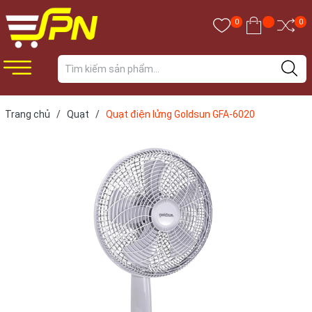
0
0
Trang chủ
/
Quạt
/
Quạt điện lửng Goldsun GFA-6020