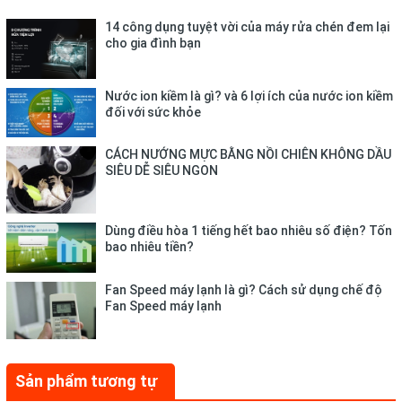
dụng bạc đạn, giúp hạn chế gây ra tiếng ồn và không rung lắc,
không làm ảnh hưởng đến những sinh hoạt thường nhật khác
14 công dụng tuyệt vời của máy rửa chén đem lại
trong gia đình.
cho gia đình bạn
Nước ion kiềm là gì? và 6 lợi ích của nước ion kiềm
đối với sức khỏe
CÁCH NƯỚNG MỰC BẰNG NỒI CHIÊN KHÔNG DẦU
SIÊU DỄ SIÊU NGON
Dùng điều hòa 1 tiếng hết bao nhiêu số điện? Tốn
bao nhiêu tiền?
Fan Speed máy lạnh là gì? Cách sử dụng chế độ
Fan Speed máy lạnh
Sản phẩm tương tự