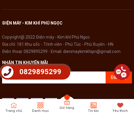
giúp bạn có cảm giác thoải mái, thư giãn đem lại sự tiện lợi cho
người dùng. Đường kính cánh quạt lên rộng lên đến 40 cm giúp
lan tỏa gió ra khắp không gian rộng, cho căn phòng luôn thoáng
ĐIỆN MÁY - KIM KHÍ PHÚ NGỌC
đãng và mát mẻ, tiết kiệm tối đa lượng điện năng tiêu thụ.
Copyright@ 2022 Điện máy - Kim khí Phú Ngọc
Địa chỉ: 181 Khu sốc - Trình viên - Phú Túc - Phú Xuyên - HN
Điện thoại:
0829895299
- Email:
dienmaykimkhipn@gmail.com
NHẬN TIN KHUYẾN MÃI
0829895299
Đăng ký
Giỏ hàng
Trang chủ
Danh mục
Tin tức
Yêu thích
Bản quyền thuộc về
Điện Máy - Kim khí Phú Ngọc
Cung cấp bởi
Sapo