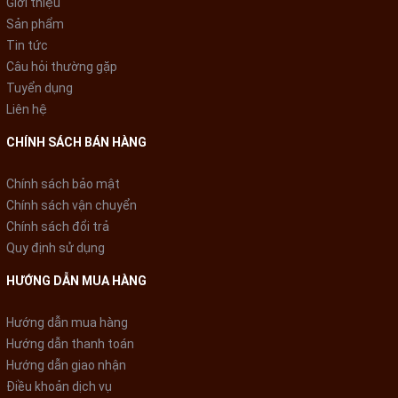
Giới thiệu
Sản phẩm
Tin tức
Câu hỏi thường gặp
Tuyển dụng
Liên hệ
CHÍNH SÁCH BÁN HÀNG
Chính sách bảo mật
Chính sách vận chuyển
Chính sách đổi trả
Quy định sử dụng
HƯỚNG DẪN MUA HÀNG
Ba tốc độ gió được cài đặt sẵn
Hướng dẫn mua hàng
Goldsun GFA-6020 có thể điều chỉnh được 3 tốc độ gió khác
Hướng dẫn thanh toán
nhau: gió nhẹ, gió vừa và gió mạnh. Bạn có thể dễ dàng tùy
Hướng dẫn giao nhận
chọn, điều chỉnh tốc độ gió bằng công tắc xoay phù hợp với
Điều khoản dịch vụ
nhu cầu sử dụng của gia đình. Ngoài ra quạt vận hành êm ái,