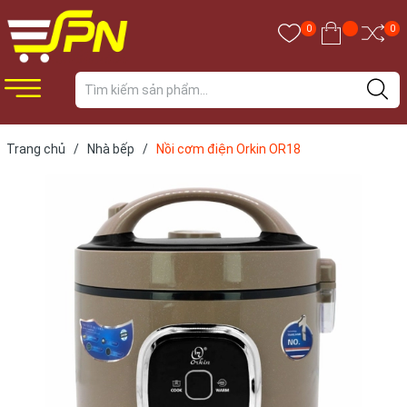
0
0
Trang chủ
/
Nhà bếp
/
Nồi cơm điện Orkin OR18