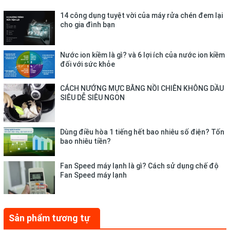
– Lau khô bề mặt ngoài của nồi nấu trước khi sử dụng, nếu ướt
có thể gây ra tiếng ồn hoặc có thể làm hỏng nồi.
14 công dụng tuyệt vời của máy rửa chén đem lại
cho gia đình bạn
– Không nên cắm điện khi chưa sẵn sàng nấu.
Nước ion kiềm là gì? và 6 lợi ích của nước ion kiềm
đối với sức khỏe
CÁCH NƯỚNG MỰC BẰNG NỒI CHIÊN KHÔNG DẦU
SIÊU DỄ SIÊU NGON
Dùng điều hòa 1 tiếng hết bao nhiêu số điện? Tốn
bao nhiêu tiền?
Fan Speed máy lạnh là gì? Cách sử dụng chế độ
Fan Speed máy lạnh
-
Trong trường hợp nồi chưa được đặt đúng vị trí thì nồi cơm
chưa sẵn sàng hoạt động, phải đảm bảo nắp nồi được đấy
kín với nồi trước khi nấu.
Sản phẩm tương tự
Giá sản phẩm trên Tiki đã bao gồm thuế theo luật hiện hành.