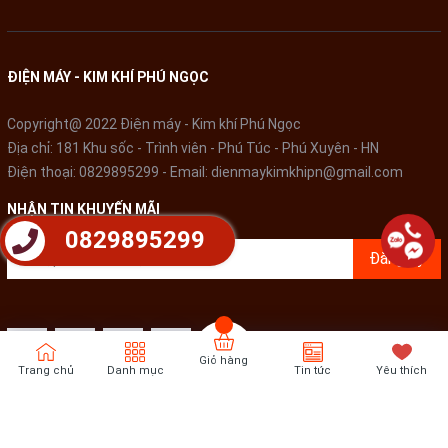
ĐIỆN MÁY - KIM KHÍ PHÚ NGỌC
Copyright@ 2022 Điện máy - Kim khí Phú Ngọc
Địa chỉ: 181 Khu sốc - Trình viên - Phú Túc - Phú Xuyên - HN
Điện thoại:
0829895299
- Email:
dienmaykimkhipn@gmail.com
NHẬN TIN KHUYẾN MÃI
0829895299
Đăng ký
Giỏ hàng
Trang chủ
Danh mục
Tin tức
Yêu thích
Bản quyền thuộc về
Điện Máy - Kim khí Phú Ngọc
Cung cấp bởi
Sapo