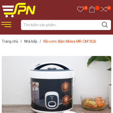
0
0
Trang chủ
/
Nhà bếp
/
Nồi cơm điện Midea MR-CM1826