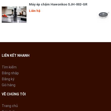
Máy ép chậm Hawonkoo SJH-002-GR
Liên hệ
Lòng
nồi cơm điện
bằng hợp kim nhôm tráng men chống dính
LIÊN KẾT NHANH
bền bỉ, an toàn, không tiết chất độc hại khi nấu cơm, dễ
vệ
Tìm kiếm
sinh
Đăng nhập
Đăng ký
Giỏ hàng
VỀ CHÚNG TÔI
Trang chủ