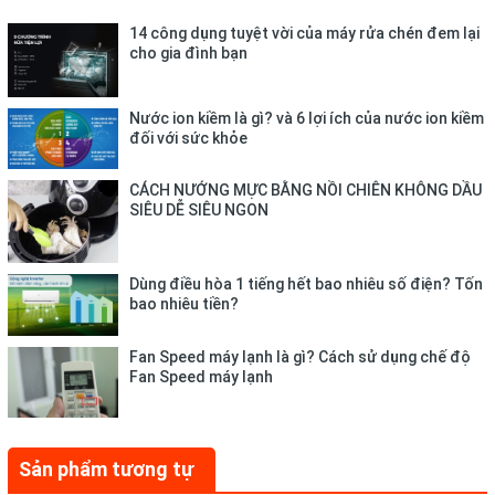
14 công dụng tuyệt vời của máy rửa chén đem lại
cho gia đình bạn
Nước ion kiềm là gì? và 6 lợi ích của nước ion kiềm
đối với sức khỏe
CÁCH NƯỚNG MỰC BẰNG NỒI CHIÊN KHÔNG DẦU
SIÊU DỄ SIÊU NGON
Dùng điều hòa 1 tiếng hết bao nhiêu số điện? Tốn
bao nhiêu tiền?
Nút công tắc chỉnh chức năng nấu và giữ ấm dễ thao tác, tiện
sử dụng ngay cả với người lớn tuổi và trẻ nhỏ
Fan Speed máy lạnh là gì? Cách sử dụng chế độ
Fan Speed máy lạnh
Sản phẩm tương tự