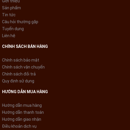
Giới thiệu
Sản phẩm
Tin tức
Câu hỏi thường gặp
Tuyển dụng
Liên hệ
Nồi cơm nắp gài
có xửng hấp bằng nhựa tốt, hấp các loại thức
CHÍNH SÁCH BÁN HÀNG
ăn như rau củ, bánh bao, xôi... thuận tiện, dễ dàng hơn
Chính sách bảo mật
Chính sách vận chuyển
Chính sách đổi trả
Quy định sử dụng
HƯỚNG DẪN MUA HÀNG
Hướng dẫn mua hàng
Hướng dẫn thanh toán
Hướng dẫn giao nhận
Điều khoản dịch vụ