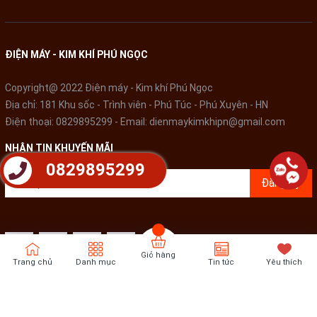
ĐIỆN MÁY - KIM KHÍ PHÚ NGỌC
Dung tích 1.8 lít, sản phẩm đáp ứng đủ nhu cầu nấu cơm cho
gia đình
4 - 6 người ăn
Copyright@ 2022 Điện máy - Kim khí Phú Ngọc
Địa chỉ: 181 Khu sốc - Trình viên - Phú Túc - Phú Xuyên - HN
Điện thoại:
0829895299
- Email:
dienmaykimkhipn@gmail.com
NHẬN TIN KHUYẾN MÃI
0829895299
Đăng ký
Giỏ hàng
Trang chủ
Danh mục
Tin tức
Yêu thích
Nồi cơm điện Midea 1.8 lít MR CM1826
thiết kế hiện đại, nấu
Bản quyền thuộc về
Điện Máy - Kim khí Phú Ngọc
Cung cấp bởi
Sapo
cơm ngon, tiện dụng, lựa chọn tốt cho gia đình Việt.