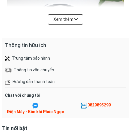
Xem thêm
Thông tin hữu ích
Trung tâm bảo hành
Thông tin vận chuyển
Hướng dẫn thanh toán
Công suất 700 W, công nghệ nấu 3D với
3 mâm nhiệt
ở dưới
Chat với chúng tôi
đáy nồi, xung quanh thân và trên nắp nồi cho nhiệt lượng
0829895299
truyền nhanh, đều, nấu cơm mau chín
Điện Máy - Kim khí Phúc Ngọc
Tin nổi bật