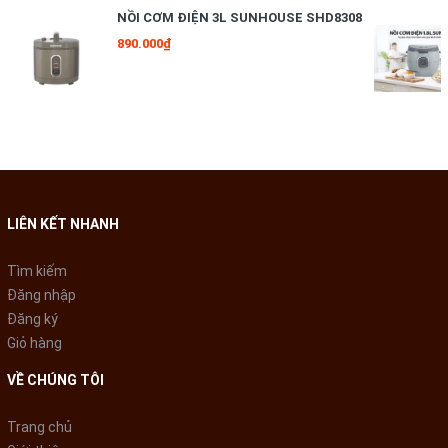
Kangaroo
với kiểu dáng gọn
NỒI CƠM ĐIỆN 3L SUNHOUSE SHD8308
890.000₫
gàng, tông màu tươi sáng
LIÊN KẾT NHANH
Tìm kiếm
Đăng nhập
Đăng ký
Dung tích
nồi cơm điện 1.8 lít
đáp ứng đủ nhu cầu nấu
Giỏ hàng
cơm cho gia đình từ 4 - 6 người
VỀ CHÚNG TÔI
Trang chủ