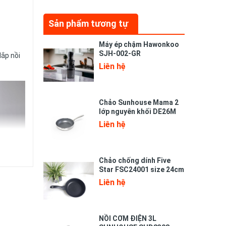
Sản phẩm tương tự
Máy ép chậm Hawonkoo
SJH-002-GR
Nắp nồi
Liên hệ
Chảo Sunhouse Mama 2
lớp nguyên khối DE26M
Liên hệ
Chảo chống dính Five
Star FSC24001 size 24cm
Liên hệ
NỒI CƠM ĐIỆN 3L