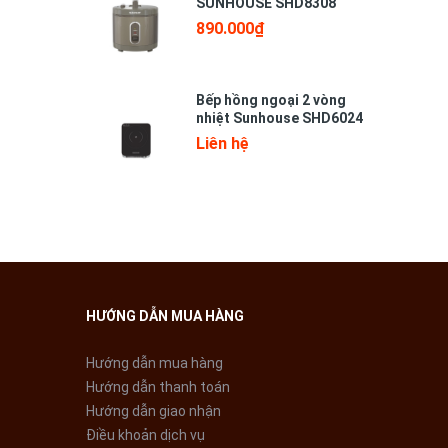
SUNHOUSE SHD8308
890.000₫
Bếp hồng ngoại 2 vòng
nhiệt Sunhouse SHD6024
Liên hệ
sinh dễ
HƯỚNG DẪN MUA HÀNG
Hướng dẫn mua hàng
Hướng dẫn thanh toán
c nhiệt
Hướng dẫn giao nhận
ỏe.
Điều khoản dịch vụ