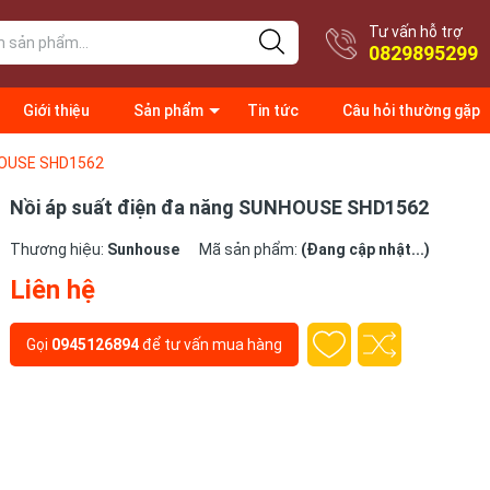
Tư vấn hỗ trợ
0829895299
Giới thiệu
Sản phẩm
Tin tức
Câu hỏi thường gặp
NHOUSE SHD1562
Nồi áp suất điện đa năng SUNHOUSE SHD1562
Thương hiệu:
Sunhouse
Mã sản phẩm:
(Đang cập nhật...)
Liên hệ
Gọi
0945126894
để tư vấn mua hàng