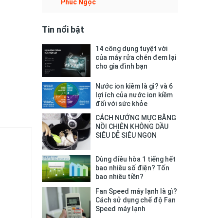
Phúc Ngọc
Tin nổi bật
14 công dụng tuyệt vời
của máy rửa chén đem lại
cho gia đình bạn
Nước ion kiềm là gì? và 6
lợi ích của nước ion kiềm
đối với sức khỏe
CÁCH NƯỚNG MỰC BẰNG
NỒI CHIÊN KHÔNG DẦU
SIÊU DỄ SIÊU NGON
Dùng điều hòa 1 tiếng hết
bao nhiêu số điện? Tốn
bao nhiêu tiền?
Fan Speed máy lạnh là gì?
Cách sử dụng chế độ Fan
Speed máy lạnh