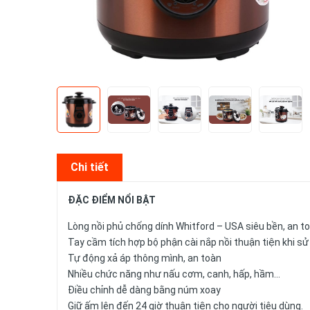
Chi tiết
ĐẶC ĐIỂM NỔI BẬT
Lòng nồi phủ chống dính Whitford – USA siêu bền, an t
Tay cầm tích hợp bộ phận cài nắp nồi thuận tiện khi s
Tự động xả áp thông mình, an toàn
Nhiều chức năng như nấu cơm, canh, hấp, hầm…
Điều chỉnh dễ dàng bằng núm xoay
Giữ ấm lên đến 24 giờ thuận tiện cho người tiêu dùng.