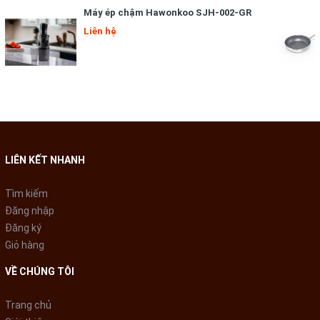
Máy ép chậm Hawonkoo SJH-002-GR
Liên hệ
LIÊN KẾT NHANH
Tìm kiếm
Đăng nhập
Đăng ký
Giỏ hàng
LƯỠI DAO SẮC BÉN 4 LƯỠI 2 TẦNG
VỀ CHÚNG TÔI
Như hầu hết các mã máy xay thịt hiện đại, máy xay thịt Matika
MTK-3225 được thiết kế bằng chất liệu dao thép không gỉ chất
Trang chủ
lượng cao, dễ dàng xay nhanh và nhuyễn nguyên liệu với kết