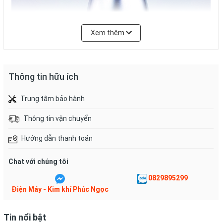
Xem thêm
Thông tin hữu ích
Trung tâm bảo hành
Thông tin vận chuyển
Hướng dẫn thanh toán
CÔNG SUẤT LỚN XAY ĐƯỢC NHIỀU LOẠI THỰC PHẨM
Chat với chúng tôi
Máy xay thịt Matika MTK-3225 có công suất lớn 300W giúp xay
nhuyễn nhanh chóng nhiều loại thực phẩm để chế biến dễ dàng
0829895299
như thịt, cá, tôm, cua, rau củ, gia vị, ngũ cốc…
Điện Máy - Kim khí Phúc Ngọc
Tin nổi bật