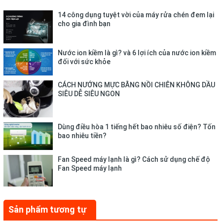
14 công dụng tuyệt vời của máy rửa chén đem lại
cho gia đình bạn
Nước ion kiềm là gì? và 6 lợi ích của nước ion kiềm
đối với sức khỏe
CÁCH NƯỚNG MỰC BẰNG NỒI CHIÊN KHÔNG DẦU
SIÊU DỄ SIÊU NGON
Dùng điều hòa 1 tiếng hết bao nhiêu số điện? Tốn
bao nhiêu tiền?
Fan Speed máy lạnh là gì? Cách sử dụng chế độ
Với 2 tốc độ xay, máy xay thịt Matika MTK-3225 có thể xay
Fan Speed máy lạnh
thực phẩm ở nhiều mức thô – nhỏ – nhuyễn phù hợp với nhu
cầu sử dụng của từng món ăn.
Sản phẩm tương tự