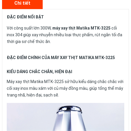
Chi tiết
ĐẶC ĐIỂM NỔI BẬT
Với công suất lớn 300W,
máy xay thịt Matika MTK-3225
cối
inox 304 giúp xay nhuyễn nhiều loại thực phẩm, rút ngắn tối đa
thời gia sơ chế thức ăn.
ĐẶC ĐIỂM CHÍNH CỦA MÁY XAY THỊT MATIKA MTK-3225
KIỂU DÁNG CHẮC CHẮN, HIỆN ĐẠI
Máy xay thịt Matika MTK-3225 sở hữu kiểu dáng chắc chắc với
cối xay inox màu xám với củ máy đồng màu, giúp tổng thể máy
trang nhã, hiện đại, sạch sẽ.