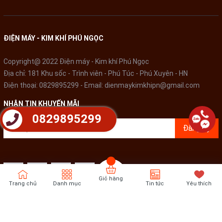
Chất liệu cối của máy xay thịt Matika MTK-3225 được thiết kế
bằng chất liệu inox 304 cao cấp, chịu lực, chịu nhiệt tốt, an
toàn cho sức khỏe khi xay mọi loại thực phẩm, tránh nguy cơ
rơi vỡ tối đa.
ĐIỆN MÁY - KIM KHÍ PHÚ NGỌC
Copyright@ 2022 Điện máy - Kim khí Phú Ngọc
Địa chỉ: 181 Khu sốc - Trình viên - Phú Túc - Phú Xuyên - HN
Điện thoại:
0829895299
- Email:
dienmaykimkhipn@gmail.com
NHẬN TIN KHUYẾN MÃI
0829895299
Đăng ký
Giỏ hàng
Trang chủ
Danh mục
Tin tức
Yêu thích
Bản quyền thuộc về
Điện Máy - Kim khí Phú Ngọc
Cung cấp bởi
Sapo