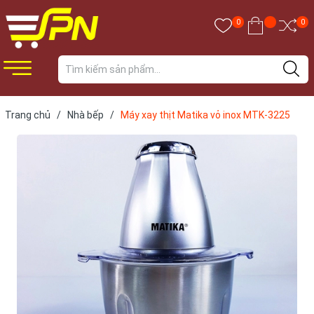
0
0
Trang chủ
/
Nhà bếp
/
Máy xay thịt Matika vỏ inox MTK-3225
300W