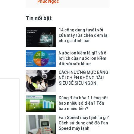
Phúc Ngọc
Tin nổi bật
14 công dụng tuyệt vời
của máy rửa chén đem lại
cho gia đình bạn
Nước ion kiềm là gì? và 6
lợi ích của nước ion kiềm
đối với sức khỏe
CÁCH NƯỚNG MỰC BẰNG
NỒI CHIÊN KHÔNG DẦU
SIÊU DỄ SIÊU NGON
Dùng điều hòa 1 tiếng hết
bao nhiêu số điện? Tốn
bao nhiêu tiền?
Fan Speed máy lạnh là gì?
Cách sử dụng chế độ Fan
Speed máy lạnh