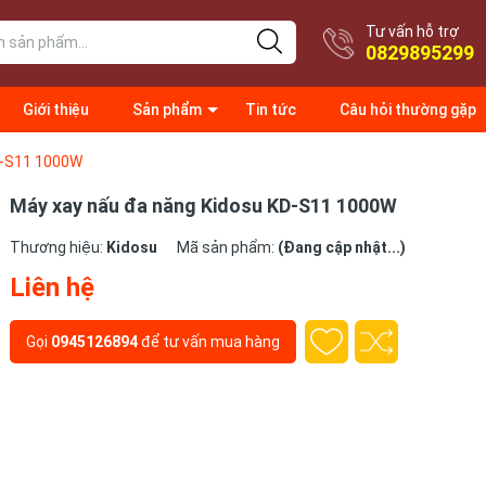
Tư vấn hỗ trợ
0829895299
Giới thiệu
Sản phẩm
Tin tức
Câu hỏi thường gặp
D-S11 1000W
Máy xay nấu đa năng Kidosu KD-S11 1000W
Thương hiệu:
Kidosu
Mã sản phẩm:
(Đang cập nhật...)
Liên hệ
Gọi
0945126894
để tư vấn mua hàng