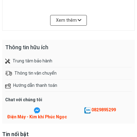
xách khi đi du lịch
Xem thêm
Thông tin hữu ích
Trung tâm bảo hành
Thông tin vận chuyển
Hướng dẫn thanh toán
Chat với chúng tôi
2 mức nhiệt sấy (có chế độ sấy bảo vệ tóc) và sấy mát
0829895299
Điện Máy - Kim khí Phúc Ngọc
Máy sấy tóc Philips
BHC010 thiết kế 2 mức nhiệt độ giúp đáp
ứng nhiều nhu cầu sấy khác nhau của người sử dụng. Chế độ
sấy bảo vệ tóc
Thermoprotect
(kí hiệu TP) với nhiệt độ sấy tối
Tin nổi bật