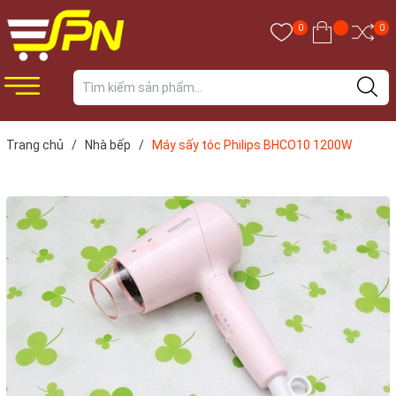
0
0
Trang chủ
/
Nhà bếp
/
Máy sấy tóc Philips BHCO10 1200W