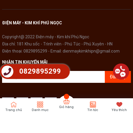
ĐIỆN MÁY - KIM KHÍ PHÚ NGỌC
Copyright@ 2022 Điện máy - Kim khí Phú Ngọc
Địa chỉ: 181 Khu sốc - Trình viên - Phú Túc - Phú Xuyên - HN
Điện thoại:
0829895299
- Email:
dienmaykimkhipn@gmail.com
NHẬN TIN KHUYẾN MÃI
0829895299
Đăng ký
Giỏ hàng
Trang chủ
Danh mục
Tin tức
Yêu thích
Bản quyền thuộc về
Điện Máy - Kim khí Phú Ngọc
Cung cấp bởi
Sapo