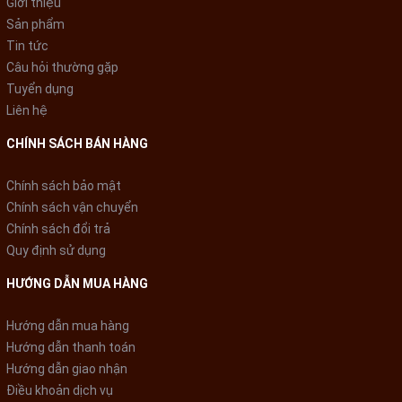
Giới thiệu
Sản phẩm
Tin tức
Câu hỏi thường gặp
Tuyển dụng
Liên hệ
CHÍNH SÁCH BÁN HÀNG
Chính sách bảo mật
Chính sách vận chuyển
Chính sách đổi trả
Quy định sử dụng
An toàn khi sử dụng
HƯỚNG DẪN MUA HÀNG
Sản phẩm có chế độ
tự ngắt điện
khi máy quá nóng, giúp bảo
vệ động cơ, tăng tuổi thọ cho sản phẩm, đảm bảo an toàn cho
Hướng dẫn mua hàng
người sử dụng.
Hướng dẫn thanh toán
Hướng dẫn giao nhận
Điều khoản dịch vụ