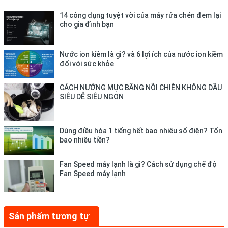
ưu ổn định ở 57 độ C, giúp bạn sấy tóc nhanh khô mà không
làm tóc hư tổn.
14 công dụng tuyệt vời của máy rửa chén đem lại
cho gia đình bạn
Chế độ
sấy mát
(kí hiệu hình hoa tuyết) hạn chế tổn thương tối
đa cho tóc với mức nhiệt độ vừa phải phù hợp với tóc mảnh,
Nước ion kiềm là gì? và 6 lợi ích của nước ion kiềm
khô, dễ bị hư tổn. Chế độ sấy nóng thông thường (kí hiệu 2
đối với sức khỏe
vạch) giúp tóc mau khô, tạo kiểu nhanh chóng hơn.
CÁCH NƯỚNG MỰC BẰNG NỒI CHIÊN KHÔNG DẦU
SIÊU DỄ SIÊU NGON
Dùng điều hòa 1 tiếng hết bao nhiêu số điện? Tốn
bao nhiêu tiền?
Fan Speed máy lạnh là gì? Cách sử dụng chế độ
Fan Speed máy lạnh
Sản phẩm tương tự