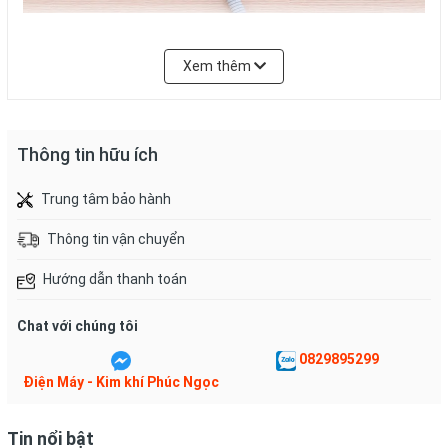
Tay cầm có thể xếp gọn, kèm thêm móc treo rất tiện dụng
Xem thêm
cho cất giữ và cả mang theo khi đi du lịch...
Thông tin hữu ích
Trung tâm bảo hành
Thông tin vận chuyển
Hướng dẫn thanh toán
Chat với chúng tôi
0829895299
Điện Máy - Kim khí Phúc Ngọc
Sấy tóc nhanh với công suất
1800 W
Tin nổi bật
Luồng gió mạnh của máy sấy giúp đẩy nhanh dòng khí nóng ấm