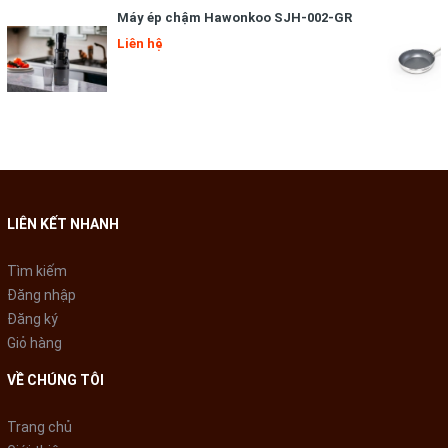
Máy ép chậm Hawonkoo SJH-002-GR
(mức số 2) và sấy mát (mức số 1) cho người dùng tùy chọn
theo từng loại tóc và theo nhu cầu sử dụng, bảo vệ sức khỏe
Liên hệ
mái tóc tốt hơn.
Máy còn hỗ trợ công nghệ phun ion hiện đại giúp bạn giữ được
độ ẩm của tóc khi sấy, đồng thời không làm tổn thương chân
tóc.
LIÊN KẾT NHANH
Tìm kiếm
Đăng nhập
Đăng ký
Giỏ hàng
VỀ CHÚNG TÔI
Trang chủ