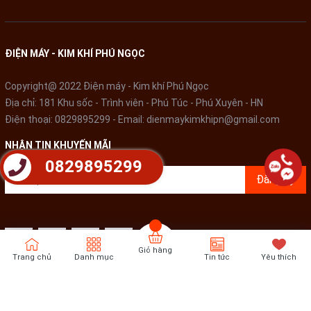
ĐIỆN MÁY - KIM KHÍ PHÚ NGỌC
Copyright@ 2022 Điện máy - Kim khí Phú Ngọc
Địa chỉ: 181 Khu sốc - Trình viên - Phú Túc - Phú Xuyên - HN
Điện thoại:
0829895299
- Email:
dienmaykimkhipn@gmail.com
NHẬN TIN KHUYẾN MÃI
0829895299
Đăng ký
Giỏ hàng
Trang chủ
Danh mục
Tin tức
Yêu thích
Bản quyền thuộc về
Điện Máy - Kim khí Phú Ngọc
Cung cấp bởi
Sapo