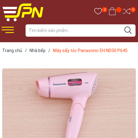
0
0
Trang chủ
/
Nhà bếp
/
Máy sấy tóc Panasonic EH ND30 P645
1800W