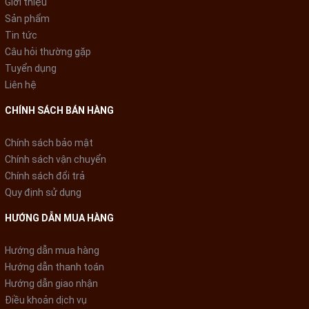
Giới thiệu
Sản phẩm
Máy sấy với chế độ
tự ngắt điện
khi quá nhiệt
Tin tức
Khi máy hoạt động liên tục trong thời gian dài, nhiệt độ tăng
Câu hỏi thường gặp
cao hơn mức an toàn quy định của nhà sản xuất, chế độ tự
Tuyển dụng
ngắt sẽ hoạt động. Nhờ đó tăng tính an toàn cho người dùng
Liên hệ
và bảo vệ độ bền sản phẩm tốt hơn.
CHÍNH SÁCH BÁN HÀNG
Chính sách bảo mật
Chính sách vận chuyển
Chính sách đổi trả
Quy định sử dụng
HƯỚNG DẪN MUA HÀNG
Hướng dẫn mua hàng
Hướng dẫn thanh toán
Hướng dẫn giao nhận
Điều khoản dịch vụ