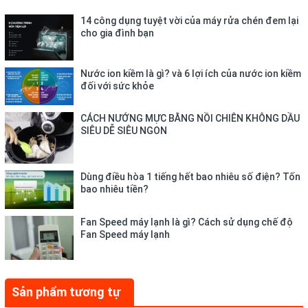
luồn sâu đến tận chân tóc, giúp tóc khô đều và khô nhanh.
14 công dụng tuyệt vời của máy rửa chén đem lại
cho gia đình bạn
Thiết kế thêm đầu sấy hẹp tạo luồng gió mạnh tập trung, tiết
kiệm thời gian sấy cho người dùng.
Nước ion kiềm là gì? và 6 lợi ích của nước ion kiềm
đối với sức khỏe
CÁCH NƯỚNG MỰC BẰNG NỒI CHIÊN KHÔNG DẦU
SIÊU DỄ SIÊU NGON
Dùng điều hòa 1 tiếng hết bao nhiêu số điện? Tốn
bao nhiêu tiền?
Fan Speed máy lạnh là gì? Cách sử dụng chế độ
Fan Speed máy lạnh
Máy sấy với 3 tốc độ sấy, có sấy mát
Sản phẩm tương tự
Sấy nhanh và tỏa hơi nóng (mức số 3), sấy chậm và tỏa hơi ấm