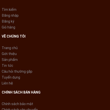
- Máy lạnh Samsung
tuỳ chỉnh điều khiển lên xuống trái phải
Tìm kiếm
tự động
và cánh đảo gió 4 chiều lan tỏa luồng khí lạnh theo
Đăng nhập
hướng gió lên - xuống - trái - phải bằng điều khiển từ xa giúp tạo
Đăng ký
ra môi trường thư giãn dễ chịu với nhiệt độ đồng đều ở mọi ngõ
Giỏ hàng
ngách.
VỀ CHÚNG TÔI
- Chế độ Wind-Free cho gian phòng nhanh chóng đạt tới nhiệt
độ tối ưu hoặc thổi khí lạnh qua 23.000 lỗ nhỏ nhẹ nhàng, hạn
Trang chủ
chế thổi gió trực tiếp vào thân người nhưng vẫn duy trì được
Giới thiệu
nhiệt độ mong muốn. Khi sử dụng chế độ này giúp giảm hao phí
Sản phẩm
điện năng đến 77% so với chế độ Fast Cooling.
Tin tức
Câu hỏi thường gặp
Tuyển dụng
Liên hệ
CHÍNH SÁCH BÁN HÀNG
Chính sách bảo mật
Chính sách vận chuyển