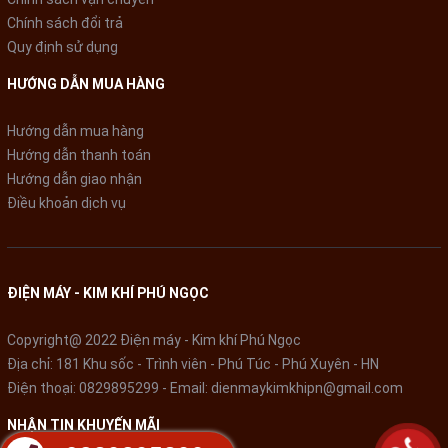
Chính sách đổi trả
Quy định sử dụng
* Hình ảnh chỉ mang tính chất minh họa
HƯỚNG DẪN MUA HÀNG
Công nghệ tiết kiệm điện
Hướng dẫn mua hàng
Hướng dẫn thanh toán
- Digital Inverter Boost với nam châm Neodymium cùng bộ
Hướng dẫn giao nhận
giảm âm kép Twin Tube Muffler cho thiết bị chạy êm ái, bền
Điều khoản dịch vụ
lâu, giữ nhiệt độ ổn định và giúp tiết kiệm điện năng lên đến
73%.
-
Chế độ Eco
vận hành máy nén ít hơn chế độ thông thường,
tránh lãng phí năng lượng. Thích hợp kích hoạt khi nhiệt độ bên
ĐIỆN MÁY - KIM KHÍ PHÚ NGỌC
ngoài không quá nóng và khi bạn muốn giảm hóa đơn tiền điện
của mình.
Copyright@ 2022 Điện máy - Kim khí Phú Ngọc
Địa chỉ: 181 Khu sốc - Trình viên - Phú Túc - Phú Xuyên - HN
Điện thoại:
0829895299
- Email:
dienmaykimkhipn@gmail.com
NHẬN TIN KHUYẾN MÃI