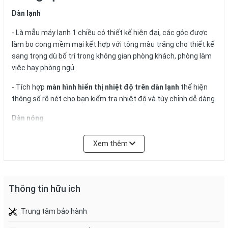
Dàn lạnh
- Là mẫu máy lạnh 1 chiều có thiết kế hiện đại, các góc được
làm bo cong mềm mại kết hợp với tông màu trắng cho thiết kế
sang trọng dù bố trí trong không gian phòng khách, phòng làm
việc hay phòng ngủ.
- Tích hợp
màn hình hiển thị nhiệt độ trên dàn lạnh
thể hiện
thông số rõ nét cho bạn kiểm tra nhiệt độ và tùy chỉnh dễ dàng.
Dàn nóng
- Kiểu dáng hình khối được làm vững chắc, cứng cáp, sử
Xem thêm
dụng
ống dẫn gas bằng nhôm, lá tản nhiệt bằng nhôm
có độ
bền cao, khả năng chống chịu tốt, đảm bảo hiệu quả làm lạnh
và tuổi thọ máy tối ưu.
Thông tin hữu ích
- Công nghệ
Triple Protector Plus
hạn chế tình trạng máy nén
cùng bộ điều khiển bị quá tải do vấn đề tăng áp hoặc bị hư hỏng
Trung tâm bảo hành
vì dòng điện dao động liên tục. Tích hợp lớp phủ chống ăn mòn
cũng giúp bảo vệ dàn nóng, vỏ ngoài trong điều kiện khắc