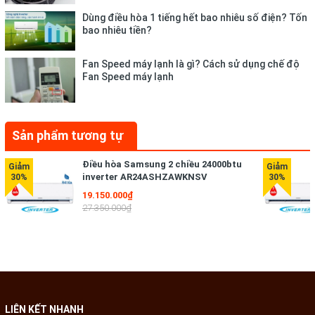
- Thiết kế cải tiến với kích thước quạt gió lớn hơn 15%, cánh
Dùng điều hòa 1 tiếng hết bao nhiêu số điện? Tốn
đảo gió được làm rộng hơn 31%, cửa gió vào rộng hơn 18%
bao nhiêu tiền?
cùng chế độ Fast Cooling giúp khí lạnh phân tán xa hơn, rộng
hơn đến 15m cho bạn cảm nhận không khí mát lạnh ngay tức
Fan Speed máy lạnh là gì? Cách sử dụng chế độ
Fan Speed máy lạnh
thì.
Sản phẩm tương tự
Điều hòa Samsung 2 chiều 24000btu
inverter AR24ASHZAWKNSV
19.150.000₫
27.350.000₫
* Hình ảnh chỉ mang tính chất minh họa
Cơ chế thổi gió
LIÊN KẾT NHANH