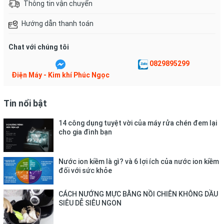
Thông tin vận chuyển
nghiệt.
Hướng dẫn thanh toán
Chat với chúng tôi
0829895299
Điện Máy - Kim khí Phúc Ngọc
Tin nổi bật
14 công dụng tuyệt vời của máy rửa chén đem lại
cho gia đình bạn
* Hình ảnh chỉ mang tính chất minh họa
Nước ion kiềm là gì? và 6 lợi ích của nước ion kiềm
Công nghệ làm lạnh
đối với sức khỏe
- Máy lạnh có công suất làm lạnh
2 HP - 18.000 BTU
thích hợp
CÁCH NƯỚNG MỰC BẰNG NỒI CHIÊN KHÔNG DẦU
SIÊU DỄ SIÊU NGON
dùng trong những gian phòng có diện tích từ 20 - 30m² (từ 60
đến 80m³).