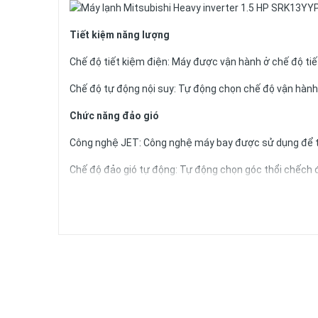
Tiết kiệm năng lượng
Chế độ tiết kiệm điện: Máy được vận hành ở chế độ tiết
Chế độ tự động nội suy: Tự động chọn chế độ vận hành v
Chức năng đảo gió
Công nghệ JET: Công nghệ máy bay được sử dụng để th
Chế độ đảo gió tự động: Tự động chọn góc thổi chếch để
Chế độ nhớ vị trí cánh đảo: Khi cánh tản gió quay, bạn c
cánh đảo ở lần vận hành trước.
Góc đảo cánh Lên/Xuống: Chọn góc độ lên/xuống theo
Lưu lượng gió thổi xa: Nguyên lý đặc biệt Jet Flow tạo r
thiểu.
Tiện nghi