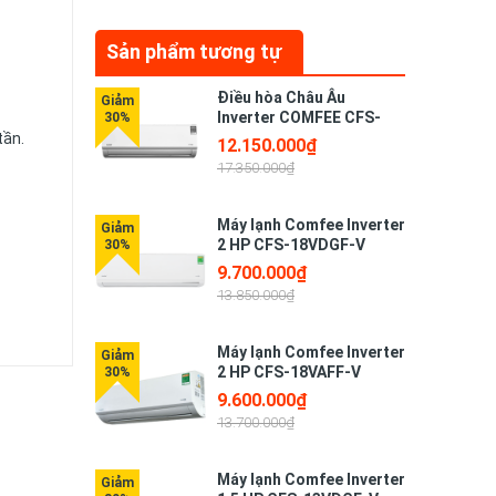
Sản phẩm tương tự
Điều hòa Châu Âu
Inverter COMFEE CFS-
25VAF
tần.
12.150.000₫
17.350.000₫
Máy lạnh Comfee Inverter
2 HP CFS-18VDGF-V
9.700.000₫
13.850.000₫
ớ vị trí
Máy lạnh Comfee Inverter
2 HP CFS-18VAFF-V
9.600.000₫
g tối
13.700.000₫
Máy lạnh Comfee Inverter