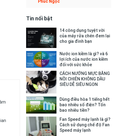
Phúc Ngọc
Tin nổi bật
14 công dụng tuyệt vời
của máy rửa chén đem lại
cho gia đình bạn
Nước ion kiềm là gì? và 6
lợi ích của nước ion kiềm
đối với sức khỏe
CÁCH NƯỚNG MỰC BẰNG
NỒI CHIÊN KHÔNG DẦU
SIÊU DỄ SIÊU NGON
Dùng điều hòa 1 tiếng hết
làm
bao nhiêu số điện? Tốn
bao nhiêu tiền?
Fan Speed máy lạnh là gì?
gian
Cách sử dụng chế độ Fan
Speed máy lạnh