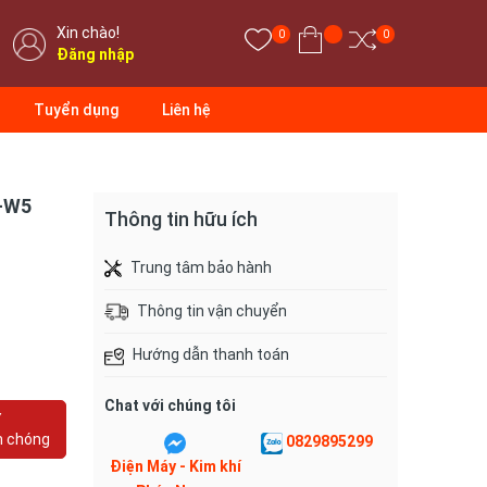
Xin chào!
0
0
Đăng nhập
Tuyển dụng
Liên hệ
P-W5
Thông tin hữu ích
Trung tâm bảo hành
Thông tin vận chuyển
Hướng dẫn thanh toán
Chat với chúng tôi
Y
h chóng
0829895299
Điện Máy - Kim khí