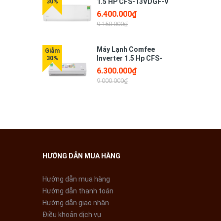
1.5 HP CFS-13VDGF-V
6.400.000₫
9.150.000₫
hút.
Máy Lạnh Comfee
Inverter 1.5 Hp CFS-
13VAF
t cho cả
6.300.000₫
9.000.000₫
 lại hàng
y quá
HƯỚNG DẪN MUA HÀNG
 phòng
Hướng dẫn mua hàng
có kích
Hướng dẫn thanh toán
Hướng dẫn giao nhận
Điều khoản dịch vụ