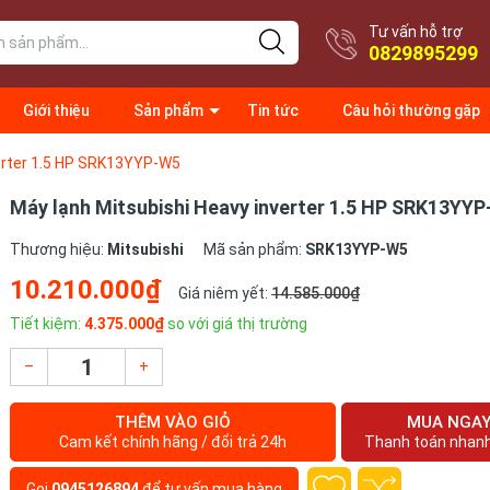
Tư vấn hỗ trợ
0829895299
Giới thiệu
Sản phẩm
Tin tức
Câu hỏi thường gặp
verter 1.5 HP SRK13YYP-W5
Máy lạnh Mitsubishi Heavy inverter 1.5 HP SRK13YY
Thương hiệu:
Mitsubishi
Mã sản phẩm:
SRK13YYP-W5
10.210.000₫
Giá niêm yết:
14.585.000₫
Tiết kiệm:
4.375.000₫
so với giá thị trường
–
+
THÊM VÀO GIỎ
MUA NGA
Cam kết chính hãng / đổi trả 24h
Thanh toán nhan
Gọi
0945126894
để tư vấn mua hàng