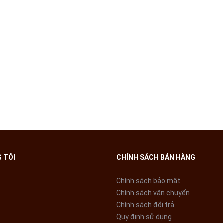
ián đoạn chu kì làm lạnh.
độ công suất cao để đạt được nhiệt độ làm lạnh nhanh trong vòng 15 p
g 24h: Bằng cách kết hợp 2 bộ định giờ bật/tắt máy, bạn có thể cài đặ
ộ đinh giờ sẽ bật hoặc tắt hệ thống ở một thời gian xác định lặp đi lặp
 trong thời gian cài đặt để đảm bảo nhiệt đọ phòng không quá lạnh ha
ã được cài đặt.
 TÔI
CHÍNH SÁCH BÁN HÀNG
MER, máy có thể khởi động sớm so với giờ cài đặt nhằm giúp nhiệt độ
Chính sách bảo mật
cro” ứng dụng vào cấu hình cánh tản nhiệt mới, tạo ra dòng sản phẩm 
Chính sách vận chuyển
Chính sách đổi trả
Quy định sử dụng