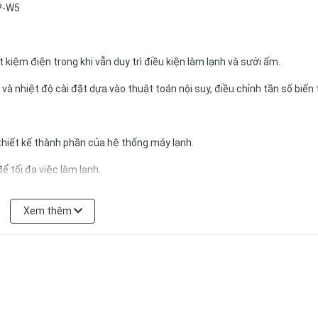
 kiệm điện trong khi vẫn duy trì điều kiện làm lạnh và sưởi ấm.
à nhiệt độ cài đặt dựa vào thuật toán nội suy, điều chỉnh tần số biến 
iết kế thành phần của hệ thống máy lạnh.
 tối đa việc làm lạnh.
ó thể chọn vị trí dừng bất kỳ của chúng. Khi khởi động lại máy, máy sẽ nh
Xem thêm
 độ rộng mong muốn.
a dòng khí có lưu lượng lớn, thổi xa với công công suất tiêu thụ diện năn