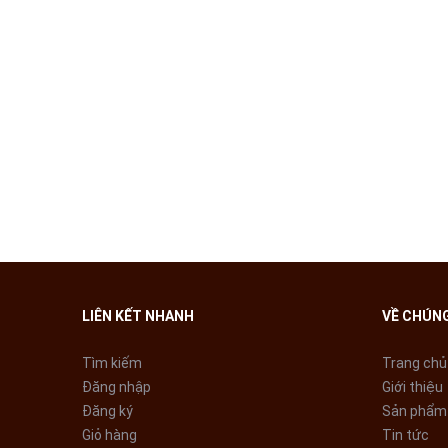
Chế độ khử ẩm
: Làm giảm độ ẩm bằng cách kiểm soát g
Chế độ làm lạnh nhanh: Máy hoạt động liên tục ở chế 
Chế độ định giờ tắt/mở máy / Định giờ tắt mở máy tron
2 thời điểm vận hành trong 1 ngày. Với một lần cài đặt b
ngày.
Chế độ ngủ: Giúp kiểm soát nhiệt độ một cách tự động
nóng.
Chế độ định giờ tắt máy: Máy sẽ tự động tắt theo giờ đ
LIÊN KẾT NHANH
VỀ CHÚNG
Chức năng khởi động tiện nghi: Trong hoạt động ON-TI
đạt theo mong muốn khi bắt đầu sử dụng.
Tìm kiếm
Trang chủ
Kích thước nhỏ gọn: Nhờ vào công nghệ “Heavy Duty Mi
Đăng nhập
Giới thiệu
thước nhỏ gọn.
Đăng ký
Sản phẩm
Giỏ hàng
Tin tức
Lọc khuẩn