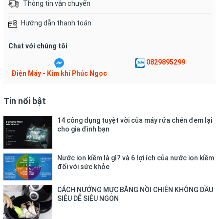
Thông tin vận chuyển
nguyên chất
, có độ bền cao và cho khả năng truyền nhiệt
nhanh.
Hướng dẫn thanh toán
Chat với chúng tôi
0829895299
Điện Máy - Kim khí Phúc Ngọc
Tin nổi bật
14 công dụng tuyệt vời của máy rửa chén đem lại
cho gia đình bạn
*Hình ảnh chỉ mang tính chất minh họa
Nước ion kiềm là gì? và 6 lợi ích của nước ion kiềm
đối với sức khỏe
Công nghệ làm lạnh
CÁCH NƯỚNG MỰC BẰNG NỒI CHIÊN KHÔNG DẦU
- Máy lạnh này có thể hoạt động đến
công suất 2 HP
, đáp ứng
SIÊU DỄ SIÊU NGON
khả năng làm mát cho căn phòng có diện tích
từ 20 - 30m²
.