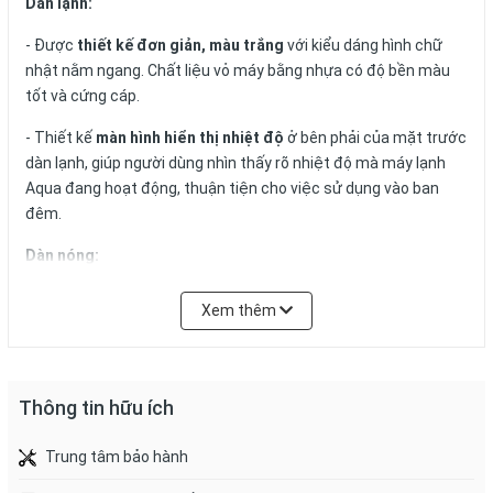
Dàn lạnh:
- Được
thiết kế đơn giản, màu trắng
với kiểu dáng hình chữ
nhật nằm ngang. Chất liệu vỏ máy bằng nhựa có độ bền màu
tốt và cứng cáp.
- Thiết kế
màn hình hiển thị nhiệt độ
ở bên phải của mặt trước
dàn lạnh, giúp người dùng nhìn thấy rõ nhiệt độ mà máy lạnh
Aqua đang hoạt động, thuận tiện cho việc sử dụng vào ban
đêm.
Dàn nóng:
- Kiểu dáng hình hộp chữ nhật với phần vỏ máy bằng
chất liệu
Xem thêm
cao cấp
, cho khả năng chống chịu tốt với môi trường bên ngoài
như gió, nắng mưa và nhiệt độ bất thường.
- Lá tản nhiệt
bằng nhôm được phủ lớp chống ăn mòn BlueFin
,
Thông tin hữu ích
giúp tăng cường quá trình trao đổi nhiệt giữa dàn nóng và dàn
lạnh hiệu quả.
Trung tâm bảo hành
- Ống dẫn gas của dàn lạnh và dàn nóng được làm
bằng đồng