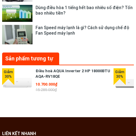
- Sản phẩm có khả năng
làm lạnh và hút ẩm
.
Dùng điều hòa 1 tiếng hết bao nhiêu số điện? Tốn
bao nhiêu tiền?
- Chế độ làm lạnh nhanh Turbo: Khi được kích hoạt, căn phòng
có thể được hạ nhiệt độ nhanh chóng khoảng
1.5 độ C trong 3
Fan Speed máy lạnh là gì? Cách sử dụng chế độ
phút
, giúp người dùng cảm thấy mát lạnh gần như ngay lập tức.
Fan Speed máy lạnh
Sản phẩm tương tự
Điều hoà AQUA Inverter 2 HP 18000BTU
AQA-RV18QE
10.700.000₫
15.285.000₫
*Hình ảnh chỉ mang tính chất minh họa
Cơ chế thổi gió
LIÊN KẾT NHANH