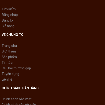
Máy lạnh Aqua Inverter có thể điều khiển
trái phải, lên xuống
tự động
giúp hơi lạnh lan tỏa đều khắp phòng.
Tìm kiếm
Đăng nhập
Đăng ký
Giỏ hàng
VỀ CHÚNG TÔI
Trang chủ
Giới thiệu
Sản phẩm
Tin tức
Câu hỏi thường gặp
*Hình ảnh chỉ mang tính chất minh họa
Tuyển dụng
Liên hệ
Các công nghệ tiết kiệm điện
CHÍNH SÁCH BÁN HÀNG
-
Công nghệ Inverter
: Máy lạnh Aqua 2 HP này có dải điện áp
hoạt động rộng từ
130 - 264V
, mang lại hiệu quả làm mát tối
Chính sách bảo mật
ưu mà vẫn
tiết kiệm điện đến
63%
.
Chính sách vận chuyển