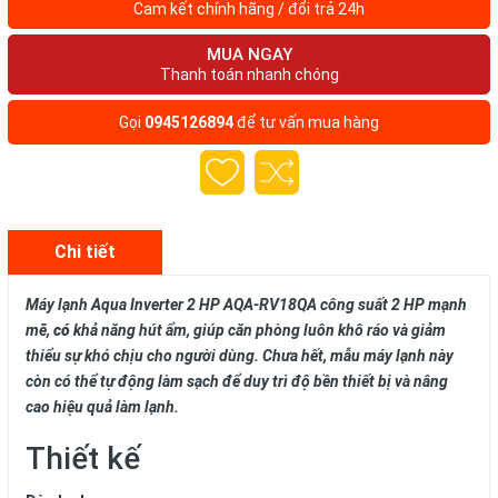
Cam kết chính hãng / đổi trả 24h
MUA NGAY
Thanh toán nhanh chóng
Gọi
0945126894
để tư vấn mua hàng
Chi tiết
Máy lạnh Aqua Inverter 2 HP AQA-RV18QA
công suất 2 HP mạnh
mẽ,
có
khả năng hút ẩm, giúp căn phòng luôn khô ráo và giảm
thiểu sự khó chịu cho người dùng. Chưa hết, mẫu máy lạnh này
còn có thể tự động làm sạch để duy trì độ bền thiết bị và nâng
cao hiệu quả làm lạnh.
Thiết kế