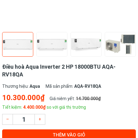
Điều hoà Aqua Inverter 2 HP 18000BTU AQA-
RV18QA
Thương hiệu:
Aqua
Mã sản phẩm:
AQA-RV18QA
10.300.000₫
Giá niêm yết:
14.700.000₫
Tiết kiệm:
4.400.000₫
so với giá thị trường
–
+
THÊM VÀO GIỎ