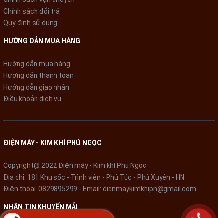
Chính sách đổi trả
-
Chế độ Eco
: Có thể kiểm soát năng lượng tiêu thụ, cho phép
Quy định sử dụng
máy lạnh hoạt động
ở mức công suất 70%
và mang lại hiệu
quả
tiết kiệm điện lên 50%
.
HƯỚNG DẪN MUA HÀNG
- Máy lạnh có hiệu suất năng lượng 5.19, đạt chuẩn
5 sao
và
Hướng dẫn mua hàng
tiêu thụ điện tầm 1.6 kW/h.
Hướng dẫn thanh toán
Hướng dẫn giao nhận
Điều khoản dịch vụ
ĐIỆN MÁY - KIM KHÍ PHÚ NGỌC
Copyright@ 2022 Điện máy - Kim khí Phú Ngọc
Địa chỉ: 181 Khu sốc - Trình viên - Phú Túc - Phú Xuyên - HN
Điện thoại:
0829895299
- Email:
dienmaykimkhipn@gmail.com
*Hình ảnh chỉ mang tính chất minh họa
NHẬN TIN KHUYẾN MÃI