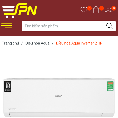
0
0
Trang chủ
/
Điều hòa Aqua
/
Điều hoà Aqua Inverter 2 HP
18000BTU AQA-RV18QA