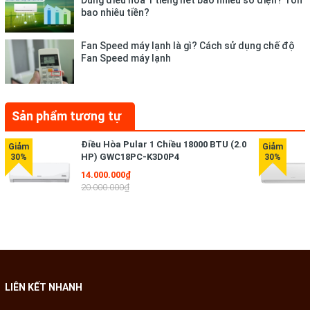
bao nhiêu tiền?
Fan Speed máy lạnh là gì? Cách sử dụng chế độ
* Hình ảnh chỉ mang tính chất minh họa
Fan Speed máy lạnh
Cơ chế thổi gió
- Cánh đảo gió kép
, cho góc gió rộng hơn, đồng thời luồng gió
Sản phẩm tương tự
sẽ thổi đi xa hơn, đem đến trải nghiệm mát lạnh dễ chịu. Kết
hợp với điều khiển lên xuống tự động, trái phải tùy chỉnh tay
Điều Hòa Pular 1 Chiều 18000 BTU (2.0
nên luồng gió được phân bổ đều khắp căn phòng.
HP) GWC18PC-K3D0P4
14.000.000₫
20.000.000₫
LIÊN KẾT NHANH