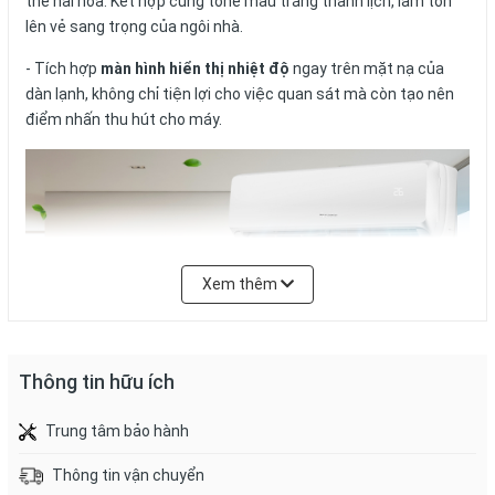
thể hài hoà. Kết hợp cùng tone màu trắng thanh lịch, làm tôn
lên vẻ sang trọng của ngôi nhà.
- Tích hợp
màn hình hiển thị nhiệt độ
ngay trên mặt nạ của
dàn lạnh, không chỉ tiện lợi cho việc quan sát mà còn tạo nên
điểm nhấn thu hút cho máy.
Xem thêm
Thông tin hữu ích
* Hình ảnh chỉ mang tính chất minh họa
Trung tâm bảo hành
Công nghệ làm lạnh
Thông tin vận chuyển