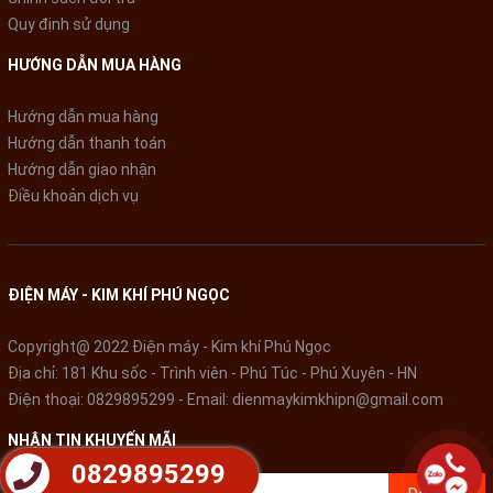
Quy định sử dụng
* Hình ảnh chỉ mang tính chất minh họa
HƯỚNG DẪN MUA HÀNG
Lọc không khí
Hướng dẫn mua hàng
Hướng dẫn thanh toán
Sử dụng
màng lọc mật độ cao
, kèm lưới lọc đa chức năng
Hướng dẫn giao nhận
giúp máy lạnh Gree lọc đi những bụi bẩn, vi khuẩn, nấm mốc,
Điều khoản dịch vụ
đặc biệt máy còn có thể lọc được bụi mịn.
ĐIỆN MÁY - KIM KHÍ PHÚ NGỌC
Copyright@ 2022 Điện máy - Kim khí Phú Ngọc
Địa chỉ: 181 Khu sốc - Trình viên - Phú Túc - Phú Xuyên - HN
Điện thoại:
0829895299
- Email:
dienmaykimkhipn@gmail.com
NHẬN TIN KHUYẾN MÃI
0829895299