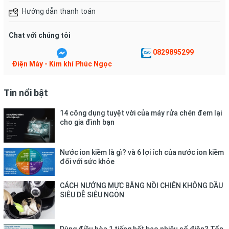
Hướng dẫn thanh toán
- Ứng dụng công nghệ làm lạnh nhanh
Turbo
, gia tăng hiệu quả
làm lạnh gấp 5 lần, giúp bạn có thể tận hưởng nhanh sự mát
lạnh trong những ngày hè nóng bức chỉ sau 3 phút nhấn nút
Chat với chúng tôi
Turbo trên remote.
0829895299
Điện Máy - Kim khí Phúc Ngọc
- Ngoài ra, đây còn là mẫu máy lạnh 2 chiều phù hợp cho những
khu vực có nhiệt độ thấp vào mùa đông, như: miền Bắc, miền
núi,... Nhằm sưởi ấm trong những đợt lạnh, rét cuối năm.
Tin nổi bật
- Vận hành với công suất 1 HP nên máy lạnh sẽ phù hợp với
14 công dụng tuyệt vời của máy rửa chén đem lại
không gian nhà dưới 15m².
cho gia đình bạn
Nước ion kiềm là gì? và 6 lợi ích của nước ion kiềm
đối với sức khỏe
CÁCH NƯỚNG MỰC BẰNG NỒI CHIÊN KHÔNG DẦU
SIÊU DỄ SIÊU NGON
Dùng điều hòa 1 tiếng hết bao nhiêu số điện? Tốn