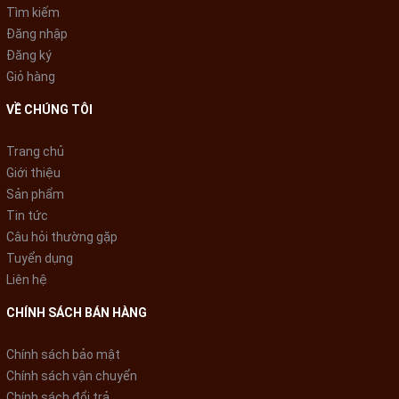
Tìm kiếm
Đăng nhập
* Hình ảnh chỉ mang tính chất minh họa
Đăng ký
Giỏ hàng
Công nghệ tiết kiệm điện
VỀ CHÚNG TÔI
Công nghệ
Real Inverter
thế hệ mới, giúp máy lạnh vẫn có thể
đảm bảo hiệu suất làm mát mà vẫn có thể
giảm được 60%
Trang chủ
lượng điện tiêu thụ
so với các máy lạnh thông thường. Nhờ
Giới thiệu
tích hợp bộ vi xử lý thông minh nên máy lạnh inverter này có
Sản phẩm
thể hoạt động bền bỉ và kiểm soát nhiệt độ chính xác.
Tin tức
Câu hỏi thường gặp
Tuyển dụng
Liên hệ
CHÍNH SÁCH BÁN HÀNG
Chính sách bảo mật
Chính sách vận chuyển
Chính sách đổi trả