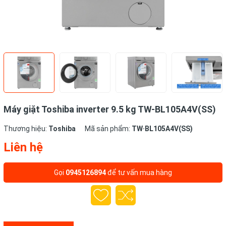
Máy giặt Toshiba inverter 9.5 kg TW-BL105A4V(SS)
Thương hiệu:
Toshiba
Mã sản phẩm:
TW·BL105A4V(SS)
Liên hệ
Gọi
0945126894
để tư vấn mua hàng