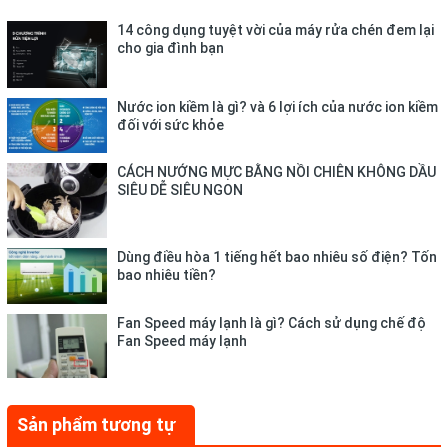
14 công dụng tuyệt vời của máy rửa chén đem lại
cho gia đình bạn
Nước ion kiềm là gì? và 6 lợi ích của nước ion kiềm
đối với sức khỏe
CÁCH NƯỚNG MỰC BẰNG NỒI CHIÊN KHÔNG DẦU
SIÊU DỄ SIÊU NGON
*Hình ảnh chỉ mang tính chất minh họa
Khối lượng giặt 9.5 kg, phù hợp
Dùng điều hòa 1 tiếng hết bao nhiêu số điện? Tốn
bao nhiêu tiền?
cho gia đình đông người (5 - 7
Fan Speed máy lạnh là gì? Cách sử dụng chế độ
thành viên)
Fan Speed máy lạnh
Chiếc máy giặt Toshiba này là lựa chọn phù hợp cho những hộ
gia đình có nhiều thành viên (5 - 7 người) hoặc có nhu cầu giặt
Sản phẩm tương tự
giũ nhiều quần áo với khối lượng lên đến 9.5 kg trong mỗi lần