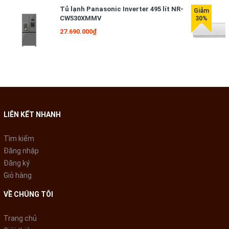
giặt.
Tủ lạnh Panasonic Inverter 495 lít NR-
CW530XMMV
27.690.000₫
LIÊN KẾT NHANH
Tìm kiếm
*Hình ảnh chỉ mang tính chất minh họa
Đăng nhập
Diệt khuẩn, ngừa dị ứng nhờ
Đăng ký
Giỏ hàng
công nghệ giặt hơi nước Steam
VỀ CHÚNG TÔI
wash
Trang chủ
Công nghệ sử dụng hơi nước phun trực tiếp vào quần áo trước