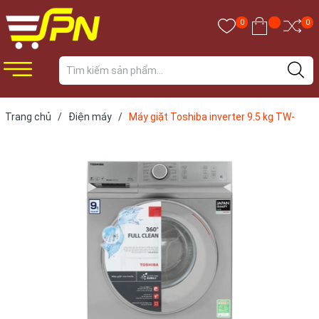
0
0
Trang chủ
/
Điện máy
/
Máy giặt Toshiba inverter 9.5 kg TW-
BL105A4V(SS)