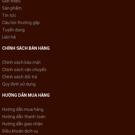
Giới thiệu
chu trình giặt giúp diệt khuẩn, loại bỏ tác nhân gây dị ứng, an
Sản phẩm
toàn cho da nhạy cảm. Ngoài ra, giặt hơi nước còn giúp giảm
Tin tức
nhăn hiệu quả.
Câu hỏi thường gặp
Tuyển dụng
Liên hệ
CHÍNH SÁCH BÁN HÀNG
Chính sách bảo mật
Chính sách vận chuyển
Chính sách đổi trả
Quy định sử dụng
HƯỚNG DẪN MUA HÀNG
*Hình ảnh chỉ mang tính chất minh họa
Hướng dẫn mua hàng
Giặt sạch hiệu quả với công
Hướng dẫn thanh toán
Hướng dẫn giao nhận
nghệ siêu bọt khí Nano (UFB)
Điều khoản dịch vụ