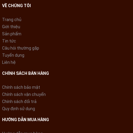
Giặt nhẹ
VỀ CHÚNG TÔI
Giặt thường
Trang chủ
Giặt tăng cường
Giới thiệu
Sản phẩm
Sấy gió
Tin tức
Câu hỏi thường gặp
Tiết kiệm nước
Tuyển dụng
Vệ sinh lồng giặt
Liên hệ
Công nghệ giặt:
CHÍNH SÁCH BÁN HÀNG
Công nghệ giặt chuyên biệt StainMaster
Chính sách bảo mật
Công nghệ xả nước Aqua Spin Rinse
Chính sách vận chuyển
Chính sách đổi trả
Hệ thống ActiveFoam
Quy định sử dụng
Luồng nước Dancing Water Flow
HƯỚNG DẪN MUA HÀNG
Lồng giặt Sazanami