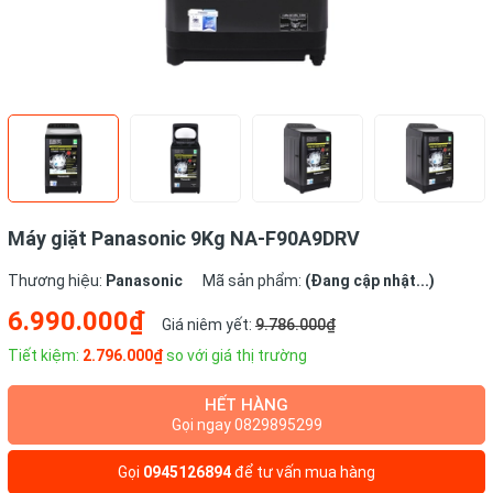
Máy giặt Panasonic 9Kg NA-F90A9DRV
Thương hiệu:
Panasonic
Mã sản phẩm:
(Đang cập nhật...)
6.990.000₫
Giá niêm yết:
9.786.000₫
Tiết kiệm:
2.796.000₫
so với giá thị trường
HẾT HÀNG
Gọi ngay 0829895299
Gọi
0945126894
để tư vấn mua hàng