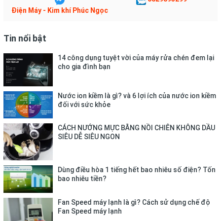
Điện Máy - Kim khí Phúc Ngọc
Tốc độ quay vắt tối đa:
700 vòng/phút
Tin nổi bật
Chất liệu lồng giặt:
14 công dụng tuyệt vời của máy rửa chén đem lại
cho gia đình bạn
Thép không gỉ
Chất liệu vỏ máy:
Nước ion kiềm là gì? và 6 lợi ích của nước ion kiềm
đối với sức khỏe
Kim loại sơn tĩnh điện
CÁCH NƯỚNG MỰC BẰNG NỒI CHIÊN KHÔNG DẦU
Chất liệu nắp máy:
SIÊU DỄ SIÊU NGON
Kính chịu lực
Sản xuất tại:
Dùng điều hòa 1 tiếng hết bao nhiêu số điện? Tốn
bao nhiêu tiền?
Việt Nam
Fan Speed máy lạnh là gì? Cách sử dụng chế độ
Thời gian bảo hành động cơ:
Fan Speed máy lạnh