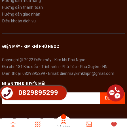
Hướng dẫn mua hàng
Mâm giặt kháng khuẩn Ag Pulsator
Hướng dẫn thanh toán
Hướng dẫn giao nhận
Công nghệ sấy:
Điều khoản dịch vụ
Không có
Bảng điều khiển và Tiện ích
ĐIỆN MÁY - KIM KHÍ PHÚ NGỌC
Bảng điều khiển:
Copyright@ 2022 Điện máy - Kim khí Phú Ngọc
Song ngữ Anh - Việt có nút nhấn
Địa chỉ: 181 Khu sốc - Trình viên - Phú Túc - Phú Xuyên - HN
Tiện ích:
Điện thoại:
0829895299
- Email:
dienmaykimkhipn@gmail.com
Bộ lọc sơ vải Ag
NHẬN TIN KHUYẾN MÃI
0829895299
Hẹn giờ giặt
Đăng ký
Khóa trẻ em
Nắp máy trợ lực chống kẹt tay
Sấy gió
Giỏ hàng