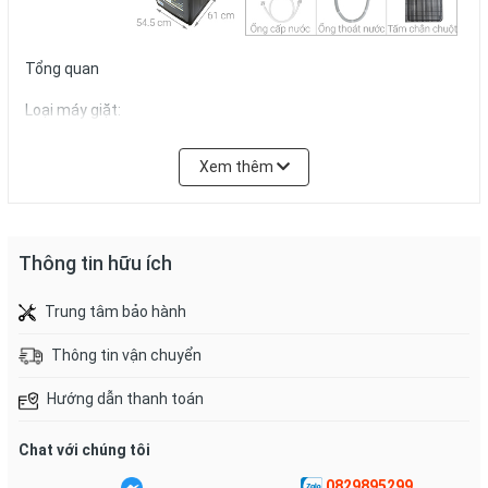
Tổng quan
Loại máy giặt:
Cửa trên
Xem thêm
Lồng giặt:
Lồng đứng
Thông tin hữu ích
Khối lượng giặt:
Trung tâm bảo hành
9 Kg
Thông tin vận chuyển
Số người sử dụng:
Hướng dẫn thanh toán
Từ 3 - 5 người (8 - 9 kg)
Kiểu động cơ:
Chat với chúng tôi
Truyền động gián tiếp (dây Curoa)
0829895299