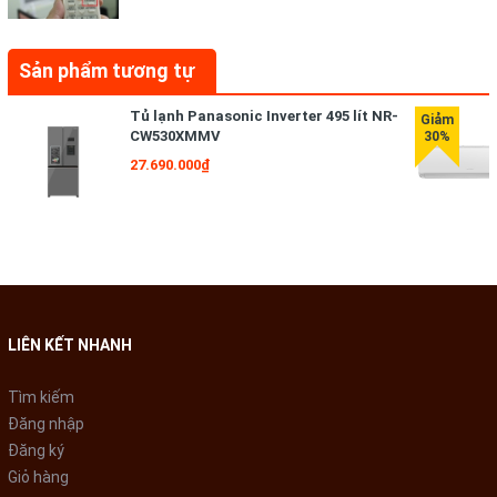
2 năm
Dòng sản phẩm:
Sản phẩm tương tự
2021
Tủ lạnh Panasonic Inverter 495 lít NR-
Mức tiêu thụ điện năng
CW530XMMV
27.690.000₫
Hiệu suất sử dụng điện:
6.67 Wh/kg
Loại Inverter:
Không có
Công nghệ giặt
LIÊN KẾT NHANH
Chương trình giặt:
Tìm kiếm
Đăng nhập
Chăn mền
Đăng ký
Giặt nhanh
Giỏ hàng