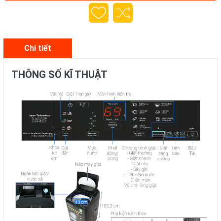
Chi tiết
THÔNG SỐ KĨ THUẬT