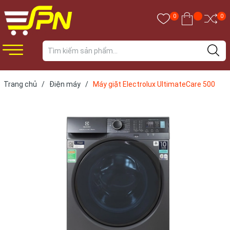
0
0
Trang chủ
/
Điện máy
/
Máy giặt Electrolux UltimateCare 500
Inverter 10 kg EWF1024P5SB