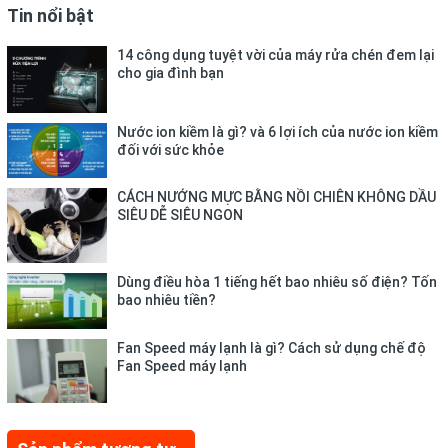
Tin nổi bật
14 công dụng tuyệt vời của máy rửa chén đem lại
cho gia đình bạn
Nước ion kiềm là gì? và 6 lợi ích của nước ion kiềm
đối với sức khỏe
CÁCH NƯỚNG MỰC BẰNG NỒI CHIÊN KHÔNG DẦU
SIÊU DỄ SIÊU NGON
15 chương trình giặt được tích
Dùng điều hòa 1 tiếng hết bao nhiêu số điện? Tốn
sẵn, đáp ứng nhu cầu giặt giũ
bao nhiêu tiền?
cho cả gia đình
Fan Speed máy lạnh là gì? Cách sử dụng chế độ
Fan Speed máy lạnh
Máy giặt được tích hợp các chương trình từ cơ bản đến nâng
cao nhằm đáp ứng nhu cầu giặt giũ hàng ngày cho gia đình, có
thể kể đến như: Đồ cotton, đồ mỏng, đồ hỗn hợp, đồ trẻ em, đồ