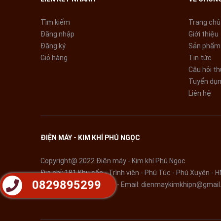
Wifi
Tìm kiếm
Trang chủ
Hỗ trợ Wifi:
Đăng nhập
Giới thiệu
5.0 & 2.4 GHz
Đăng ký
Sản phẩm
Giỏ hàng
Tin tức
Kích thước:
Câu hỏi t
Dài 12.8 cm - Rộng 12.8 cm - Cao 6.8 cm
Tuyển dụ
Liên hệ
Bộ bán hàng chuẩn:
Dây lan x 1
Remote x 1
ĐIỆN MÁY - KIM KHÍ PHÚ NGỌC
Pin x 2
Copyright@ 2022 Điện máy - Kim khí Phú Ngọc
Địa chỉ: 181 Khu sốc - Trình viên - Phú Túc - Phú Xuyên - H
Hộp x 1
0829895299
Điện thoại:
0829895299
- Email:
dienmaykimkhipn@gmail
Dây nguồn x 1
Hướng dẫn sử dụng x 1