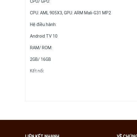
CPU/ GPU:
CPU: AML 905X3, GPU: ARM Mali-G31 MP2
Hệ điều hành:
Android TV 10
RAM/ ROM:
2GB/ 16GB
Kết nối:
Optical Audio
USB 3.0
Micro SD
Bluetooth 5.0
HDMI 2.1
LIÊN KẾT NHANH
VỀ CHÚNG