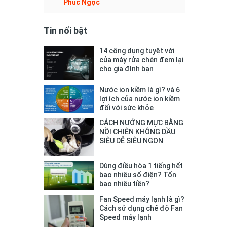
Phúc Ngọc
Tin nổi bật
14 công dụng tuyệt vời
của máy rửa chén đem lại
cho gia đình bạn
Nước ion kiềm là gì? và 6
lợi ích của nước ion kiềm
đối với sức khỏe
CÁCH NƯỚNG MỰC BẰNG
NỒI CHIÊN KHÔNG DẦU
SIÊU DỄ SIÊU NGON
Dùng điều hòa 1 tiếng hết
bao nhiêu số điện? Tốn
bao nhiêu tiền?
Fan Speed máy lạnh là gì?
Cách sử dụng chế độ Fan
Speed máy lạnh