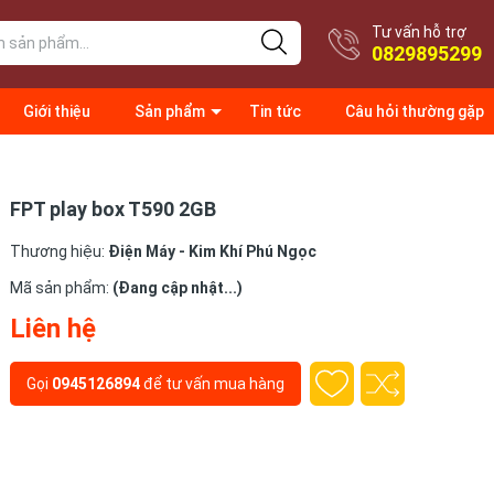
Tư vấn hỗ trợ
0829895299
Giới thiệu
Sản phẩm
Tin tức
Câu hỏi thường gặp
FPT play box T590 2GB
Thương hiệu:
Điện Máy - Kim Khí Phú Ngọc
Mã sản phẩm:
(Đang cập nhật...)
Liên hệ
Gọi
0945126894
để tư vấn mua hàng