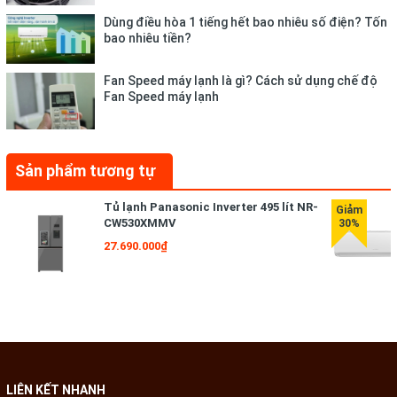
Dùng điều hòa 1 tiếng hết bao nhiêu số điện? Tốn
bao nhiêu tiền?
Fan Speed máy lạnh là gì? Cách sử dụng chế độ
Fan Speed máy lạnh
-
Chế độ cánh đảo qua lại:
Sản phẩm tương tự
+ Luồng gió được phân phối khắp căn phòng, bởi cánh đảo qua
lại lên - xuống - trái - phải, giúp người tiêu dùng có thể cảm
Tủ lạnh Panasonic Inverter 495 lít NR-
nhận được từng cơn gió lạnh dù ở bất kì đâu trong căn phòng.
CW530XMMV
27.690.000₫
- Chế độ Sleep:
+ Giúp máy kiểm soát nhiệt độ một cách tự động trong thời
gian cài đặt để đảm bảo nhiệt đọ phòng không quá lạnh hay
quá nóng, giúp người tiêu dùng có một giấc ngủ ngon.
LIÊN KẾT NHANH