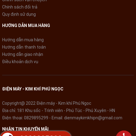
Chính sách đổi trả
Quy định sử dụng
HƯỚNG DẪN MUA HÀNG
Khử mùi, diệt khuẩn 99%, thân thiện môi trường:
Hướng dẫn mua hàng
- ION 24h:
Hướng dẫn thanh toán
Hướng dẫn giao nhận
+
Bề ngoài máy điều hòa một chiều được phủ lên một lớp sơn
Điều khoản dịch vụ
đặc biệt có khả năng tạo ra ion âm khử mùi hiệu quả kể cả khi
máy không hoạt động, giúp bạn có một không gian tươi mát
như đang hòa mình vào thiên nhiên.
ĐIỆN MÁY - KIM KHÍ PHÚ NGỌC
Copyright@ 2022 Điện máy - Kim khí Phú Ngọc
Địa chỉ: 181 Khu sốc - Trình viên - Phú Túc - Phú Xuyên - HN
Điện thoại:
0829895299
- Email:
dienmaykimkhipn@gmail.com
NHẬN TIN KHUYẾN MÃI