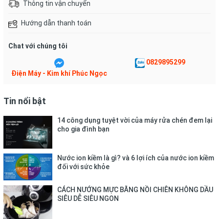
Thông tin vận chuyển
Hướng dẫn thanh toán
Chat với chúng tôi
0829895299
Điều hòa 9.000BTU/h phù hợp những căn phòng dưới 15m2:
Điện Máy - Kim khí Phúc Ngọc
- Với công suất hoạt động 9.000BTU/h
Điều hòa Mitsubishi 1
chiều SRK09CTR-S5
phù hợp với những căn phòng <15m2 Sẽ
Tin nổi bật
tối ưu nhất được hiệu suất làm lạnh của máy, giúp bạn tận
hưởng những luồng gió mát, trong lành, dễ chịu.
14 công dụng tuyệt vời của máy rửa chén đem lại
cho gia đình bạn
Làm lạnh nhanh, gió đều, êm ái nhờ công nghệ tiên tiến:
-
Công nghệ Hi Power:
Nước ion kiềm là gì? và 6 lợi ích của nước ion kiềm
đối với sức khỏe
+ Chế độ Hi Power của điều hòa
SRK09CTR-S5
cho người tiêu
dùng có những cảm giác thoải mái với từng cơn gió mát lạnh,
CÁCH NƯỚNG MỰC BẰNG NỒI CHIÊN KHÔNG DẦU
làm mát trong vòng 15 phút chỉ với một bấm.
SIÊU DỄ SIÊU NGON