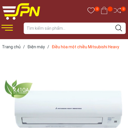
0
0
Trang chủ
/
Điện máy
/
Điều hòa một chiều Mitsubishi Heavy
9.000 BTU SRK/SRC09CTR-S5