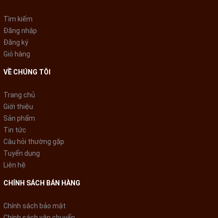
Tìm kiếm
Đăng nhập
Đăng ký
Giỏ hàng
VỀ CHÚNG TÔI
Trang chủ
-
Luồng gió 3D:
Giới thiệu
+ Phân phối gió tự động 3 chiều, giúp luồng gió có mặt ở bất
Sản phẩm
cứ ngóc ngách nào trong căn phòng, làm mát đồng đều không
Tin tức
gian phòng, giúp bạn thoải mái tận hưởng không gian mát lạnh
Câu hỏi thường gặp
chỉ với một nút bấm.
Tuyển dụng
Liên hệ
CHÍNH SÁCH BÁN HÀNG
Chính sách bảo mật
Chính sách vận chuyển