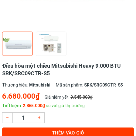
Điều hòa một chiều Mitsubishi Heavy 9.000 BTU
SRK/SRC09CTR-S5
Thương hiệu:
Mitsubishi
Mã sản phẩm:
SRK/SRC09CTR-S5
6.680.000₫
Giá niêm yết:
9.545.000₫
Tiết kiệm:
2.865.000₫
so với giá thị trường
–
+
THÊM VÀO GIỎ