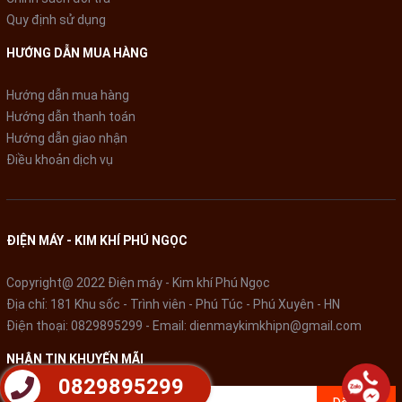
Môi chất lạnh R32
Quy định sử dụng
HƯỚNG DẪN MUA HÀNG
Môi chất lạnh R32 cung cấp công suất làm mát cao cho Điều
hòa Casper SH-09FS32, giúp máy hoạt động hiệu quả và tiết
Hướng dẫn mua hàng
kiệm năng lượng.
Hướng dẫn thanh toán
Môi chất lạnh R32 trong điều hòa Casper SH-09FS32 không gây
Hướng dẫn giao nhận
ra nhiều ảnh hưởng đến tình trạng nóng lên toàn cầu, từ đó làm
Điều khoản dịch vụ
cho sản phẩm trở nên thân thiện với môi trường hơn.
ĐIỆN MÁY - KIM KHÍ PHÚ NGỌC
Copyright@ 2022 Điện máy - Kim khí Phú Ngọc
Điều hòa Casper 2 chiều 9.000 BTU SH-09FS32 không chỉ là
Địa chỉ: 181 Khu sốc - Trình viên - Phú Túc - Phú Xuyên - HN
một sản phẩm tiện ích mà còn là sự lựa chọn hàng đầu cho
Điện thoại:
0829895299
- Email:
dienmaykimkhipn@gmail.com
không gian sống của bạn. Với công nghệ tiên tiến, tính năng
NHẬN TIN KHUYẾN MÃI
hiệu quả và khả năng tiết kiệm năng lượng, sản phẩm này đem
lại sự thoải mái và tiện nghi tối đa cho mọi gia đình.
0829895299