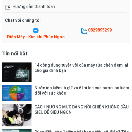
Điều hòa có chế độ sưởi ấm
Hướng dẫn thanh toán
Chat với chúng tôi
Điều hòa Casper SH-09FS32 làm mát không gian một cách
hiệu quả vào những ngày hè nắng nóng, mang lại cảm giác
0829895299
sảng khoái và dễ chịu cho người sử dụng.
Điện Máy - Kim khí Phúc Ngọc
Không chỉ có chế độ làm mát, Điều hòa Casper SH-09FS32 còn
được trang bị chế độ sưởi ấm, giúp duy trì không gian ấm áp và
Tin nổi bật
thoải mái trong những ngày lạnh giá của mùa đông.
14 công dụng tuyệt vời của máy rửa chén đem lại
cho gia đình bạn
Chức năng i-Clean loại bỏ bụi
Nước ion kiềm là gì? và 6 lợi ích của nước ion kiềm
bẩn trên dàn lạnh
đối với sức khỏe
CÁCH NƯỚNG MỰC BẰNG NỒI CHIÊN KHÔNG DẦU
SIÊU DỄ SIÊU NGON
Điều hòa Casper SH-09FS32 được tích hợp công nghệ i-Clean.
Khi click chế độ này, máy tự động kích hoạt chế độ tự làm sạch
dàn lạnh chỉ trong vòng 20 phút.
Dùng điều hòa 1 tiếng hết bao nhiêu số điện? Tốn