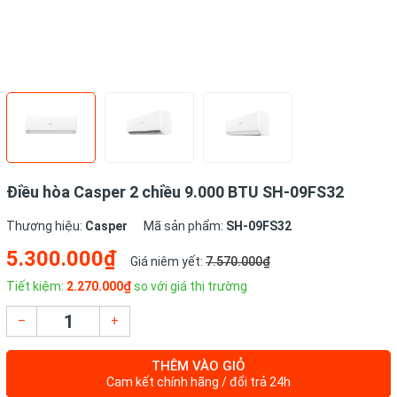
Điều hòa Casper 2 chiều 9.000 BTU SH-09FS32
Thương hiệu:
Casper
Mã sản phẩm:
SH-09FS32
5.300.000₫
Giá niêm yết:
7.570.000₫
Tiết kiệm:
2.270.000₫
so với giá thị trường
–
+
THÊM VÀO GIỎ
Cam kết chính hãng / đổi trả 24h