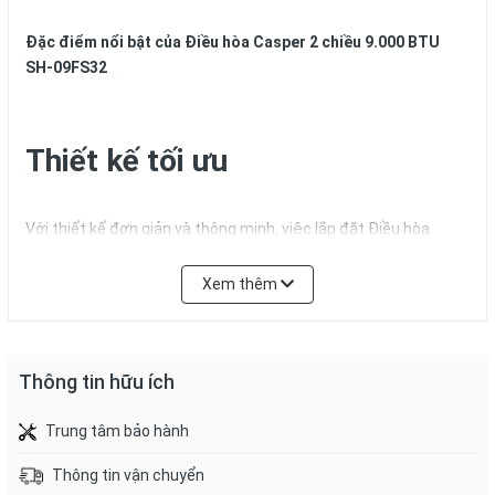
Đặc điểm nổi bật của Điều hòa Casper 2 chiều 9.000 BTU
SH-09FS32
Thiết kế tối ưu
Với thiết kế đơn giản và thông minh, việc lắp đặt Điều hòa
Casper SH-09FS32 trở nên dễ dàng và tiết kiệm thời gian hơn.
Các phần cứng và phụ kiện đi kèm được thiết kế để phù hợp và
Xem thêm
lắp đặt nhanh chóng, giúp người dùng tiết kiệm thời gian và
công sức khi cài đặt thiết bị.
Thông tin hữu ích
Trung tâm bảo hành
Thông tin vận chuyển