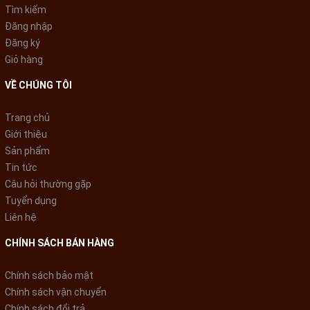
thoải mái và tiện lợi cho người sử dụng.
Tìm kiếm
Đăng nhập
Đăng ký
Giỏ hàng
VỀ CHÚNG TÔI
Chế độ Làm Lạnh Nhanh Turbo
Trang chủ
Giới thiệu
Sản phẩm
Tin tức
Chế độ Turbo giúp điều hòa Casper SH-09FS32 làm lạnh nhanh
Câu hỏi thường gặp
chóng và hiệu quả chỉ trong 30 giây, đem lại cảm giác mát lạnh
Tuyển dụng
ngay lập tức cho không gian sống của bạn.
Liên hệ
CHÍNH SÁCH BÁN HÀNG
Chính sách bảo mật
Chính sách vận chuyển
Chính sách đổi trả