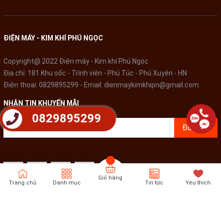
ĐIỆN MÁY - KIM KHÍ PHÚ NGỌC
Copyright@ 2022 Điện máy - Kim khí Phú Ngọc
Địa chỉ: 181 Khu sốc - Trình viên - Phú Túc - Phú Xuyên - HN
Điện thoại:
0829895299
- Email:
dienmaykimkhipn@gmail.com
NHẬN TIN KHUYẾN MÃI
0829895299
Đăng ký
Giỏ hàng
Trang chủ
Danh mục
Tin tức
Yêu thích
Bản quyền thuộc về
Điện Máy - Kim khí Phú Ngọc
Cung cấp bởi
Sapo