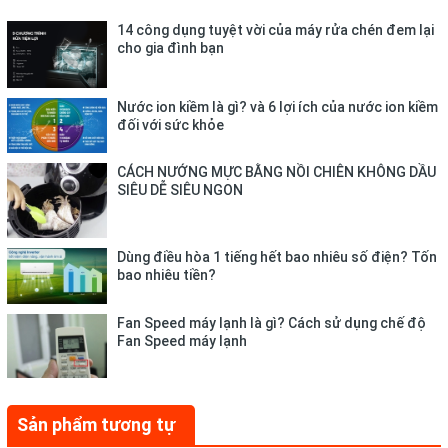
14 công dụng tuyệt vời của máy rửa chén đem lại
cho gia đình bạn
Nước ion kiềm là gì? và 6 lợi ích của nước ion kiềm
đối với sức khỏe
CÁCH NƯỚNG MỰC BẰNG NỒI CHIÊN KHÔNG DẦU
SIÊU DỄ SIÊU NGON
Làm lạnh nhanh Turbo
Chế độ Turbo có tác dụng đẩy máy nén hoạt động tối đa
Dùng điều hòa 1 tiếng hết bao nhiêu số điện? Tốn
để nhanh chóng đưa nhiệt độ phòng đạt dần đến nhiệt
bao nhiêu tiền?
độ đã cài đặt trong 30s.
Cảnh báo làm sạch lưới lọc
Fan Speed máy lạnh là gì? Cách sử dụng chế độ
Fan Speed máy lạnh
Sau khi vận hành được một thời gian nhất định, điều
hòa sẽ tự động bật tín hiệu nhắc nhở để người dùng
thực hiện vệ sinh lưới lọc, giúp bảo dưỡng kịp thời &
Sản phẩm tương tự
tăng tuổi thọ của thiết bị.