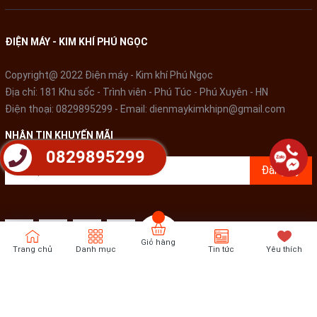
ĐIỆN MÁY - KIM KHÍ PHÚ NGỌC
Copyright@ 2022 Điện máy - Kim khí Phú Ngọc
Địa chỉ: 181 Khu sốc - Trình viên - Phú Túc - Phú Xuyên - HN
Điện thoại:
0829895299
- Email:
dienmaykimkhipn@gmail.com
NHẬN TIN KHUYẾN MÃI
0829895299
Đăng ký
Giỏ hàng
Trang chủ
Danh mục
Tin tức
Yêu thích
Bản quyền thuộc về
Điện Máy - Kim khí Phú Ngọc
Cung cấp bởi
Sapo