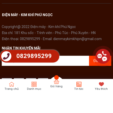
ĐIỆN MÁY - KIM KHÍ PHÚ NGỌC
Copyright@ 2022 Điện máy - Kim khí Phú Ngọc
Địa chỉ: 181 Khu sốc - Trình viên - Phú Túc - Phú Xuyên - HN
Điện thoại:
0829895299
- Email:
dienmaykimkhipn@gmail.com
NHẬN TIN KHUYẾN MÃI
0829895299
Đăng ký
Giỏ hàng
Trang chủ
Danh mục
Tin tức
Yêu thích
Bản quyền thuộc về
Điện Máy - Kim khí Phú Ngọc
Cung cấp bởi
Sapo