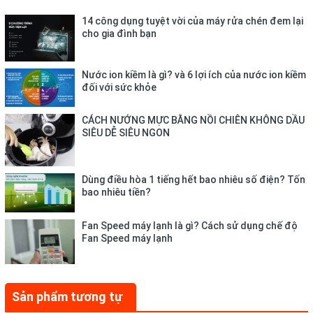
14 công dụng tuyệt vời của máy rửa chén đem lại
cho gia đình bạn
Nước ion kiềm là gì? và 6 lợi ích của nước ion kiềm
đối với sức khỏe
CÁCH NƯỚNG MỰC BẰNG NỒI CHIÊN KHÔNG DẦU
SIÊU DỄ SIÊU NGON
Dùng điều hòa 1 tiếng hết bao nhiêu số điện? Tốn
bao nhiêu tiền?
CÔNG NĂNG: NẤU NƯỚNG TIỆN LỢI
Fan Speed máy lạnh là gì? Cách sử dụng chế độ
Fan Speed máy lạnh
Độ bền cao
Sản phẩm được làm từ hợp kim nhôm nguyên chất cao cấp, sử
dụng công nghệ sản xuất Hàn Quốc đạt tới độ bền cao. 5 lớp
Sản phẩm tương tự
chống dính vân đá phủ trong lòng chảo giúp hạn chế trường