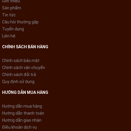
Giới thiệu
Hấp thụ nhiệt tốt, tỏa nhiệt đều
Sản phẩm
Tin tức
Chất liệu nhôm kết hợp với đáy từ cao cấp giúp dẫn nhiệt
Câu hỏi thường gặp
nhanh, tỏa nhiệt đều hỗ trợ cho việc nấu ăn được nhanh chóng
Tuyển dụng
hơn, đặc biệt giữ được hương vị tự nhiên nhất của thực phẩm
Liên hệ
CHÍNH SÁCH BÁN HÀNG
Chính sách bảo mật
Chính sách vận chuyển
Chính sách đổi trả
Quy định sử dụng
HƯỚNG DẪN MUA HÀNG
Hướng dẫn mua hàng
Hướng dẫn thanh toán
Hướng dẫn giao nhận
Điều khoản dịch vụ