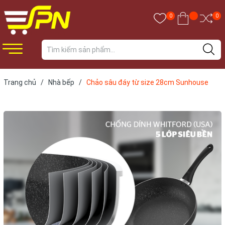
0
0
Trang chủ
/
Nhà bếp
/
Chảo sâu đáy từ size 28cm Sunhouse
SHS28MB