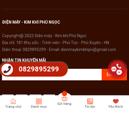
Chống dính tuyệt đối, an toàn cho sức khỏe
Bề mặt chống dính siêu bền tuyệt đối không có tình trạng thôi
nhiễm vào thức ăn, thân thiện với môi trường. Lớp chống dính
ĐIỆN MÁY - KIM KHÍ PHÚ NGỌC
Whitford (USA) cao cấp còn có khả năng kháng khuẩn, giúp bảo
vệ sức khỏe người tiêu dùng.
Copyright@ 2022 Điện máy - Kim khí Phú Ngọc
Địa chỉ: 181 Khu sốc - Trình viên - Phú Túc - Phú Xuyên - HN
Điện thoại:
0829895299
- Email:
dienmaykimkhipn@gmail.com
NHẬN TIN KHUYẾN MÃI
0829895299
Đăng ký
Giỏ hàng
Trang chủ
Danh mục
Tin tức
Yêu thích
Bản quyền thuộc về
Điện Máy - Kim khí Phú Ngọc
Cung cấp bởi
Sapo
Sử dụng được trên mọi loại bếp