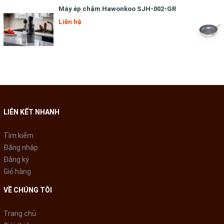
Máy ép chậm Hawonkoo SJH-002-GR
hợp trầy xước, bám bẩn, đổi màu… cho sản phẩm luôn như mới.
Liên hệ
Lòng chảo sâu, chiên xào tiện lợi
Thiết kế nhỏ nhắn với kích thước 28 cm và thành chảo cao 8.5
cm thích hợp chiên rán ngập dầu, vừa đảm bảo chất lượng
món ăn lại không lãng phí dầu mỡ.
LIÊN KẾT NHANH
Tìm kiếm
Đăng nhập
Đăng ký
Giỏ hàng
VỀ CHÚNG TÔI
Trang chủ