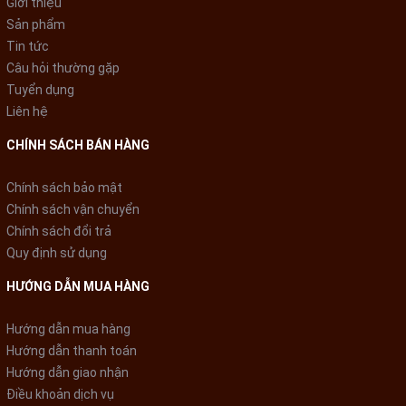
Giới thiệu
Sử dụng trên nhiều loại bếp:
Sản phẩm
Chảo chống dính GSC428 hấp thu nhiệt và giữ nhiệt tốt, có thể
Tin tức
sử dụng trên nhiều loại bếp (không dùng cho bếp từ) phù hợp
Câu hỏi thường gặp
với nhu cầu sử dụng của gia đình bạn.
Tuyển dụng
Liên hệ
CHÍNH SÁCH BÁN HÀNG
Chính sách bảo mật
Chính sách vận chuyển
Chính sách đổi trả
Quy định sử dụng
HƯỚNG DẪN MUA HÀNG
Hướng dẫn mua hàng
Hướng dẫn thanh toán
Hướng dẫn giao nhận
Điều khoản dịch vụ