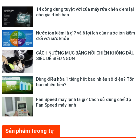
14 công dụng tuyệt vời của máy rửa chén đem lại
cho gia đình bạn
Nước ion kiềm là gì? và 6 lợi ích của nước ion kiềm
đối với sức khỏe
CÁCH NƯỚNG MỰC BẰNG NỒI CHIÊN KHÔNG DẦU
SIÊU DỄ SIÊU NGON
Dùng điều hòa 1 tiếng hết bao nhiêu số điện? Tốn
bao nhiêu tiền?
Fan Speed máy lạnh là gì? Cách sử dụng chế độ
Lớp chống dính Okitsumo Nhật Bản cao cấp:
Fan Speed máy lạnh
Chảo chống dính GSC428 được phủ lớp chống dính OKitsumo
Nhật Bản siêu bền, an toàn tuyệt đối cho sức khỏe người dùng.
Bề mặt chống dính cao cấp dễ dàng vệ sinh, hạn chế tối đa tình
Sản phẩm tương tự
trạng bong tróc