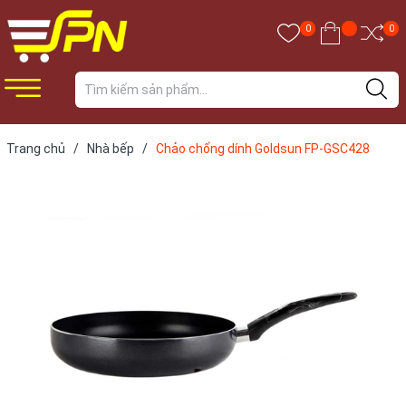
0
0
Trang chủ
/
Nhà bếp
/
Chảo chống dính Goldsun FP-GSC428