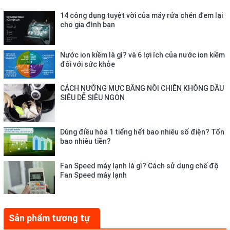
dòng máy nước nóng lạnh KH03 -
Thiết kế tự hút bình
14 công dụng tuyệt vời của máy rửa chén đem lại
nước
giúp tiết kiệm diện tích và làm đẹp cho không gian.
cho gia đình bạn
Nước ion kiềm là gì? và 6 lợi ích của nước ion kiềm
đối với sức khỏe
CÁCH NƯỚNG MỰC BẰNG NỒI CHIÊN KHÔNG DẦU
SIÊU DỄ SIÊU NGON
Dùng điều hòa 1 tiếng hết bao nhiêu số điện? Tốn
bao nhiêu tiền?
Fan Speed máy lạnh là gì? Cách sử dụng chế độ
Fan Speed máy lạnh
Ưu điểm của máy nước uống nóng lạnh KOHN
Sản phẩm tương tự
- Cây nước nóng lạnh mini Kohn - Thương hiệu thuộc Braun