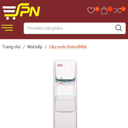
0
0
Trang chủ
/
Nhà bếp
/
Cây nước Kohn KH06