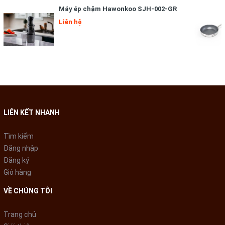
sản xuất theo công nghệ Đức - Công nghệ tiên tiến hàng đầu
Máy ép chậm Hawonkoo SJH-002-GR
Châu Âu chuyên sản xuất các sản phẩm yêu cầu chất lượng
Liên hệ
cao - Đảm bảo sức khoẻ người tiêu dùng.
- Máy nước uống nóng lạnh Kohn KH03 có bình chứa nước bằng
inox 304 bền bỉ và đảm bảo sức khoẻ của bạn và gia đình. Dung
tích bình chưa lớn: ngăn nóng là 1L, ngăn lạnh là 4L
- Bình nước uống nóng lạnh Kohn thiết kế 3 vòi nước: Vòi nước
bình thường, vòi nước nóng, vòi nước lạnh. Trong đó nhiệt độ
nước lạnh có thể giảm sâu đến 5-10 độ C nhờ công nghệ Block
LIÊN KẾT NHANH
không gây tiếng ồn. Còn nhiệt độ nước nóng đạt 85-95 độ C có
thể pha mì, sữa, cà phê. Máy uống nước nóng lạnh này hoàn
Tìm kiếm
toàn phù hợp với gia đình, văn phòng công sở, trường học...
Đăng nhập
Đăng ký
-
Đặc biệt hơn cả
may nuoc nong lanh Kohn
có van khoá an
Giỏ hàng
toàn với trẻ em giúp bố mẹ yên tâm sử dụng đặt trong nhà
mà không lo gây bóng cho trẻ.
VỀ CHÚNG TÔI
Trang chủ