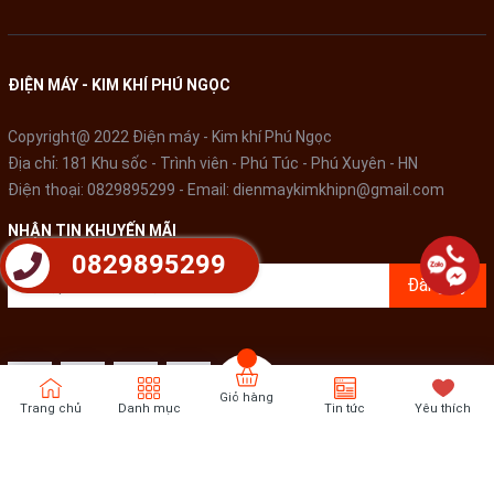
ĐIỆN MÁY - KIM KHÍ PHÚ NGỌC
Copyright@ 2022 Điện máy - Kim khí Phú Ngọc
Địa chỉ: 181 Khu sốc - Trình viên - Phú Túc - Phú Xuyên - HN
Điện thoại:
0829895299
- Email:
dienmaykimkhipn@gmail.com
NHẬN TIN KHUYẾN MÃI
0829895299
Đăng ký
Giỏ hàng
Trang chủ
Danh mục
Tin tức
Yêu thích
Bản quyền thuộc về
Điện Máy - Kim khí Phú Ngọc
Cung cấp bởi
Sapo