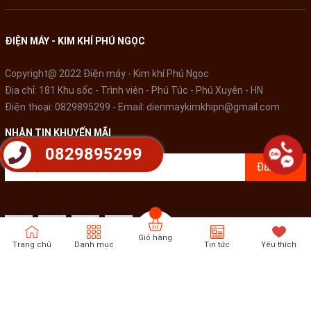
ĐIỆN MÁY - KIM KHÍ PHÚ NGỌC
Copyright@ 2022 Điện máy - Kim khí Phú Ngọc
Địa chỉ: 181 Khu sốc - Trình viên - Phú Túc - Phú Xuyên - HN
Điện thoại:
0829895299
- Email:
dienmaykimkhipn@gmail.com
NHẬN TIN KHUYẾN MÃI
0829895299
Đăng ký
Giỏ hàng
Trang chủ
Danh mục
Tin tức
Yêu thích
Bản quyền thuộc về
Điện Máy - Kim khí Phú Ngọc
Cung cấp bởi
Sapo