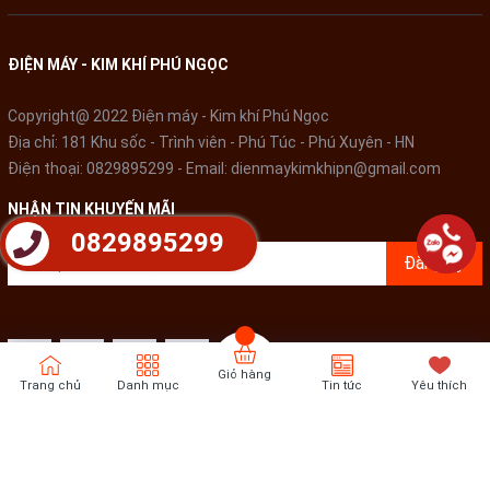
ĐIỆN MÁY - KIM KHÍ PHÚ NGỌC
Copyright@ 2022 Điện máy - Kim khí Phú Ngọc
Địa chỉ: 181 Khu sốc - Trình viên - Phú Túc - Phú Xuyên - HN
Điện thoại:
0829895299
- Email:
dienmaykimkhipn@gmail.com
NHẬN TIN KHUYẾN MÃI
0829895299
Đăng ký
Giỏ hàng
Trang chủ
Danh mục
Tin tức
Yêu thích
Bản quyền thuộc về
Điện Máy - Kim khí Phú Ngọc
Cung cấp bởi
Sapo