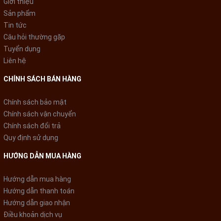
Giới thiệu
văn phòng đảm bảo nước sôi để pha trà, cafe hay úp mì, cháo
Sản phẩm
ăn liền...
Tin tức
Câu hỏi thường gặp
Tuyển dụng
Liên hệ
CHÍNH SÁCH BÁN HÀNG
Chính sách bảo mật
Chính sách vận chuyển
Chính sách đổi trả
Quy định sử dụng
HƯỚNG DẪN MUA HÀNG
2 cách rót nước thuận tiện
Hướng dẫn mua hàng
Hướng dẫn thanh toán
Bạn có thể nhấn nút để lấy nước, hoặc ấn nút bơm tay nếu
Hướng dẫn giao nhận
bình không được cắm điện. Cả 2 nút này đều được thiết kế
Điều khoản dịch vụ
trên nắp bình, vô cùng thuận tiện.