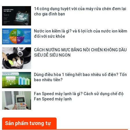
14 công dụng tuyệt vời của máy rửa chén đem lại
cho gia đình bạn
Nước ion kiềm là gì? và 6 lợi ích của nước ion kiềm
đối với sức khỏe
CÁCH NƯỚNG MỰC BẰNG NỒI CHIÊN KHÔNG DẦU
SIÊU DỄ SIÊU NGON
Thân bình được thiết kế một vạch chỉ mức nước trong suốt,
giúp người dùng dễ dàng ước lượng lượng nước còn lại để
châm thêm nước khi cần thiết.
Dùng điều hòa 1 tiếng hết bao nhiêu số điện? Tốn
bao nhiêu tiền?
Ruột bình bằng inox SUS304 cao cấp
Fan Speed máy lạnh là gì? Cách sử dụng chế độ
Fan Speed máy lạnh
Bình thủy điện có kết cấu 2 lớp với ruột bình làm từ inox
SUS304 (thép không gỉ) cao cấp. Chất liệu này dẫn nhiệt
nhanh, đun sôi nước trong thời gian ngắn nhưng không bị oxy
hóa, không bám cặn sau khi sử dụng một thời gian dài.
Sản phẩm tương tự