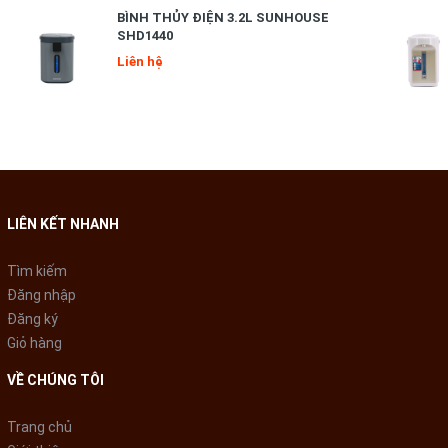
BÌNH THỦY ĐIỆN 3.2L SUNHOUSE
SHD1440
Liên hệ
LIÊN KẾT NHANH
Tìm kiếm
ĐUN SÔI NHANH CHÓNG & GIỮ ẤM LÂU
Đăng nhập
Đăng ký
Khả năng đun sôi nhanh
Giỏ hàng
Bình thủy điện 3.0 L SUNHOUSE SH1530 hoạt động với công
VỀ CHÚNG TÔI
suất mạnh mẽ 735W, cho phép đun sôi tối đa 3L nước cực
nhanh với các thao tác cực đơn giản.
Trang chủ
Dung tích 3L thích hợp sử dụng trong gia đình đông người hoặc