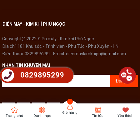
ĐIỆN MÁY - KIM KHÍ PHÚ NGỌC
Copyright@ 2022 Điện máy - Kim khí Phú Ngọc
Địa chỉ: 181 Khu sốc - Trình viên - Phú Túc - Phú Xuyên - HN
Điện thoại:
0829895299
- Email:
dienmaykimkhipn@gmail.com
NHẬN TIN KHUYẾN MÃI
0829895299
Đăng ký
Một khóa bơm tay cũng được thiết kế để sử dụng trong những
gia đình có trẻ nhỏ, tránh trẻ nghịch ngợm ấn bơm làm nước
nóng chảy ra.
Giỏ hàng
Trang chủ
Danh mục
Tin tức
Yêu thích
Khả năng giữ nhiệt tốt
Bản quyền thuộc về
Điện Máy - Kim khí Phú Ngọc
Cung cấp bởi
Sapo
Bình thủy 3.0 L SUNHOUSE SH1530 có chức năng giữ ấm ở