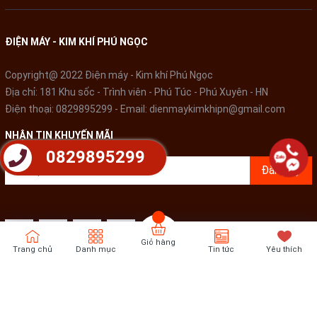
ĐIỆN MÁY - KIM KHÍ PHÚ NGỌC
Copyright@ 2022 Điện máy - Kim khí Phú Ngọc
Địa chỉ: 181 Khu sốc - Trình viên - Phú Túc - Phú Xuyên - HN
Điện thoại:
0829895299
- Email:
dienmaykimkhipn@gmail.com
NHẬN TIN KHUYẾN MÃI
0829895299
Đăng ký
Giỏ hàng
Trang chủ
Danh mục
Tin tức
Yêu thích
Bản quyền thuộc về
Điện Máy - Kim khí Phú Ngọc
Cung cấp bởi
Sapo