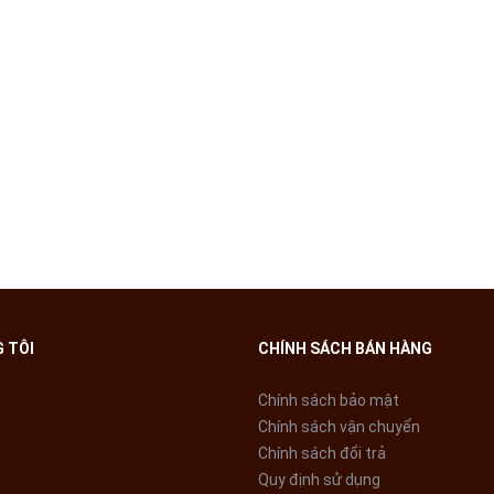
A BẾP TỪ MATIKA MTK-2112
mặt kính sáng dày chắc trong suốt được làm bằng chất liệu Ceramic ca
 TÔI
CHÍNH SÁCH BÁN HÀNG
Chính sách bảo mật
Chính sách vận chuyển
Chính sách đổi trả
Quy định sử dụng