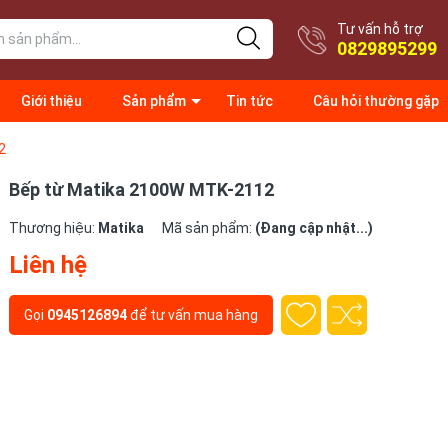
Tư vấn hỗ trợ
0829895299
Giới thiệu
Sản phẩm
Tin tức
Câu hỏi thường gặp
2
Bếp từ Matika 2100W MTK-2112
Thương hiệu:
Matika
Mã sản phẩm:
(Đang cập nhật...)
Liên hệ
Gọi
0945126894
để tư vấn mua hàng