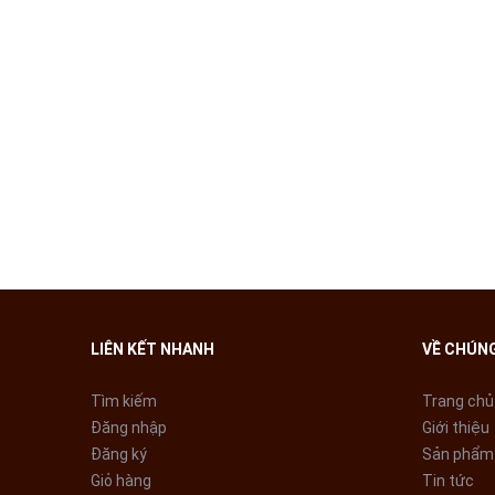
ĐẶC ĐIỂM NỔI BẬT CỦ
Nổi bật trong thiết kế của bếp từ Matika MTK-2112 là 
chịu nhiệt tốt, tô điểm cho không gian bếp.
LIÊN KẾT NHANH
VỀ CHÚNG
Tìm kiếm
Trang chủ
Đăng nhập
Giới thiệu
Đăng ký
Sản phẩm
Giỏ hàng
Tin tức