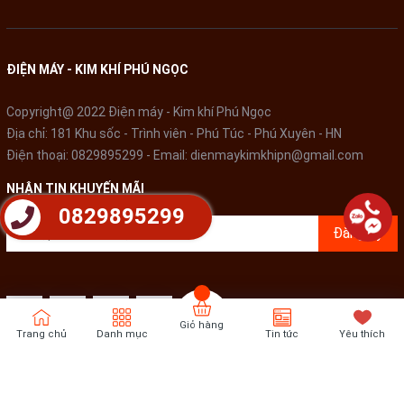
Kiềng
bếp gas
tráng men, có thể tháo rời nên việc làm sạch rất
đơn giản.
ĐIỆN MÁY - KIM KHÍ PHÚ NGỌC
Copyright@ 2022 Điện máy - Kim khí Phú Ngọc
Địa chỉ: 181 Khu sốc - Trình viên - Phú Túc - Phú Xuyên - HN
Điện thoại:
0829895299
- Email:
dienmaykimkhipn@gmail.com
NHẬN TIN KHUYẾN MÃI
0829895299
Đăng ký
Giỏ hàng
Trang chủ
Danh mục
Tin tức
Yêu thích
Bếp gas đôi Sunhouse SHB 201MT
của thương hiệu uy tín
Sunhouse, thiết kế thanh lịch, nấu ăn an toàn, tiện lợi, giá phải
Bản quyền thuộc về
Điện Máy - Kim khí Phú Ngọc
Cung cấp bởi
Sapo
chăng, lựa chọn thích hợp cho gia đình Việt.