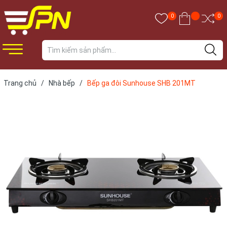
0
0
Trang chủ
/
Nhà bếp
/
Bếp ga đôi Sunhouse SHB 201MT