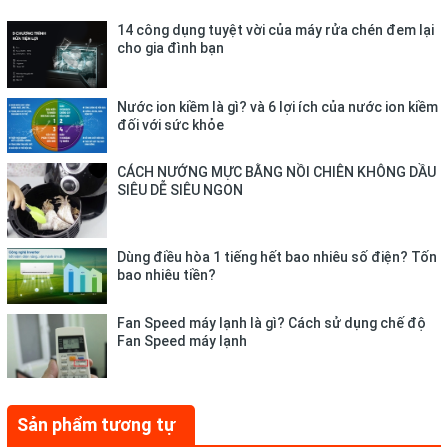
Cho ngọn lửa xanh khi cháy, nấu ăn tiết kiệm gas với lượng gas
14 công dụng tuyệt vời của máy rửa chén đem lại
cho gia đình bạn
tiêu thụ 0.44 kg/h/ 2 lò.
Nước ion kiềm là gì? và 6 lợi ích của nước ion kiềm
đối với sức khỏe
CÁCH NƯỚNG MỰC BẰNG NỒI CHIÊN KHÔNG DẦU
SIÊU DỄ SIÊU NGON
Dùng điều hòa 1 tiếng hết bao nhiêu số điện? Tốn
bao nhiêu tiền?
Fan Speed máy lạnh là gì? Cách sử dụng chế độ
Fan Speed máy lạnh
Mặt bếp bằng kính cường lực
sáng bóng,
hạn chế trầy xước,
Sản phẩm tương tự