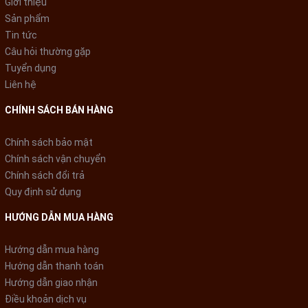
Giới thiệu
Sản phẩm
Tin tức
Câu hỏi thường gặp
Tuyển dụng
Liên hệ
CHÍNH SÁCH BÁN HÀNG
Chính sách bảo mật
Chính sách vận chuyển
Chính sách đổi trả
Quy định sử dụng
HƯỚNG DẪN MUA HÀNG
Kiềng bếp 5 chân vững chắc,
đảm bảo dụng cụ nấu được đặt
Hướng dẫn mua hàng
Hướng dẫn thanh toán
trên bếp ổn định, không sợ rơi
Hướng dẫn giao nhận
Điều khoản dịch vụ
rớt, nghiêng ngã