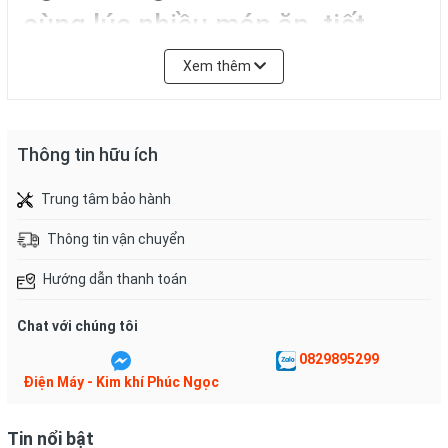
cùng lúc nhiều món ăn, tiết
kiệm thời gian
Xem thêm
Thông tin hữu ích
Trung tâm bảo hành
Thông tin vận chuyển
Hướng dẫn thanh toán
Đầu đốt
bếp gas đôi
bằng
đồng
Chat với chúng tôi
thau
chống bào mòn
, không
0829895299
Điện Máy - Kim khí Phúc Ngọc
biến dạng dưới nhiệt độ cao từ
bếp, siêu bền
Tin nổi bật