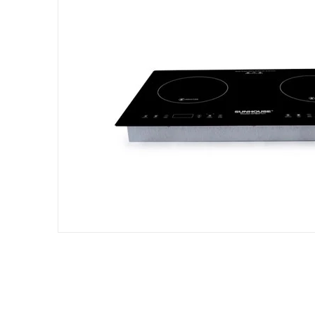
Mặt kính cao cấp siêu bền
Mặt bếp làm bằng kính cao cấp, dày 4mm, chịu lực, chịu
nên rất sang trọng và dễ dàng vệ sinh sau khi sử dụng
.