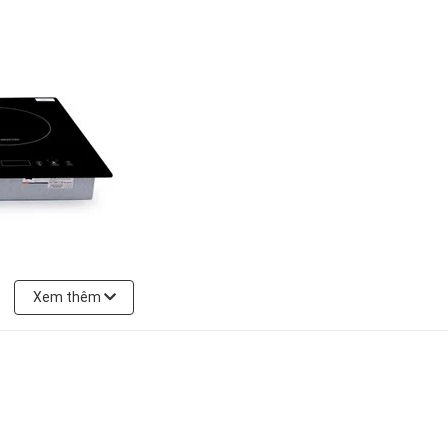
Xem thêm
 nhiệt tốt và có độ bền vượt trội. Đặc biệt, bề mặt bếp sáng bóng, nh