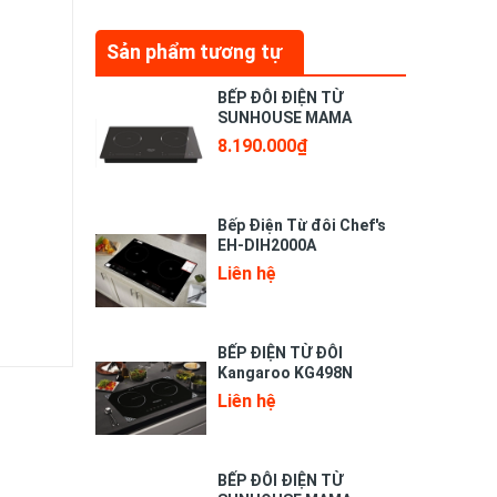
Sản phẩm tương tự
BẾP ĐÔI ĐIỆN TỪ
SUNHOUSE MAMA
MMB9205
8.190.000₫
Bếp Điện Từ đôi Chef's
EH-DIH2000A
Liên hệ
BẾP ĐIỆN TỪ ĐÔI
Kangaroo KG498N
Liên hệ
ẵn mịn
BẾP ĐÔI ĐIỆN TỪ