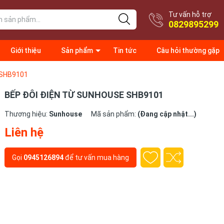
Tư vấn hỗ trợ
0829895299
Giới thiệu
Sản phẩm
Tin tức
Câu hỏi thường gặp
 SHB9101
BẾP ĐÔI ĐIỆN TỪ SUNHOUSE SHB9101
Thương hiệu:
Sunhouse
Mã sản phẩm:
(Đang cập nhật...)
Liên hệ
Gọi
0945126894
để tư vấn mua hàng