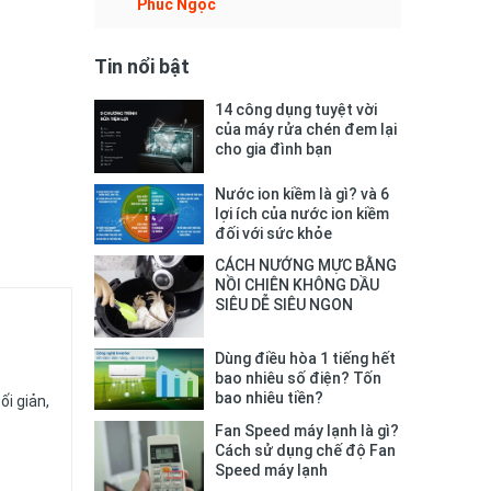
Phúc Ngọc
Tin nổi bật
14 công dụng tuyệt vời
của máy rửa chén đem lại
cho gia đình bạn
Nước ion kiềm là gì? và 6
lợi ích của nước ion kiềm
đối với sức khỏe
CÁCH NƯỚNG MỰC BẰNG
NỒI CHIÊN KHÔNG DẦU
SIÊU DỄ SIÊU NGON
Dùng điều hòa 1 tiếng hết
bao nhiêu số điện? Tốn
bao nhiêu tiền?
i giản,
Fan Speed máy lạnh là gì?
Cách sử dụng chế độ Fan
Speed máy lạnh