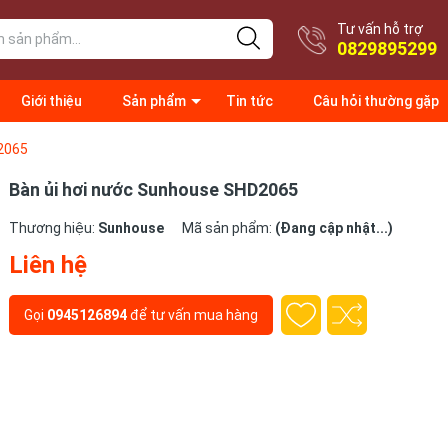
Tư vấn hỗ trợ
0829895299
Giới thiệu
Sản phẩm
Tin tức
Câu hỏi thường gặp
2065
Bàn ủi hơi nước Sunhouse SHD2065
Thương hiệu:
Sunhouse
Mã sản phẩm:
(Đang cập nhật...)
Liên hệ
Gọi
0945126894
để tư vấn mua hàng