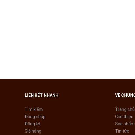
Công suất ủi 1600W điều chỉnh nhiệt bằng núm xoay đ
Tính năng tự ngắt khi quá nhiệt và tự ngắt khi bàn ủi k
LIÊN KẾT NHANH
VỀ CHÚNG
Tìm kiếm
Trang chủ
Đăng nhập
Giới thiệu
Đăng ký
Sản phẩm
Giỏ hàng
Tin tức