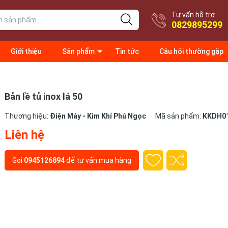
Tư vấn hỗ trợ
0829895299
Giới thiệu
Sản phẩm
Tin tức
Câu hỏi thường gặp
Bản lề tủ inox lá 50
Thương hiệu:
Điện Máy - Kim Khí Phú Ngọc
Mã sản phẩm:
KKDH0
Liên hệ
Gọi
0945126894
để tư vấn mua hàng