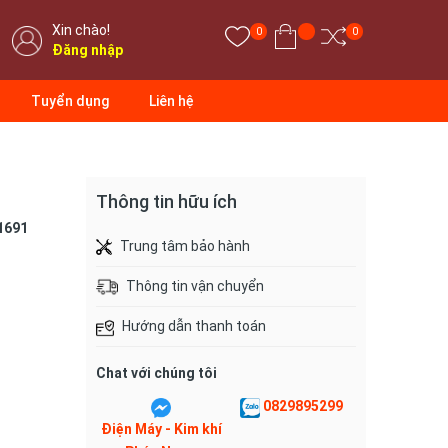
Xin chào!
0
0
Đăng nhập
Tuyển dụng
Liên hệ
Thông tin hữu ích
1691
Trung tâm bảo hành
Thông tin vận chuyển
Hướng dẫn thanh toán
Chat với chúng tôi
0829895299
Điện Máy - Kim khí