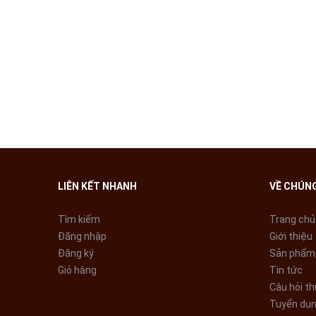
LIÊN KẾT NHANH
VỀ CHÚNG
Tìm kiếm
Trang chủ
Đăng nhập
Giới thiệu
Đăng ký
Sản phẩm
Giỏ hàng
Tin tức
Câu hỏi t
Tuyển dụ