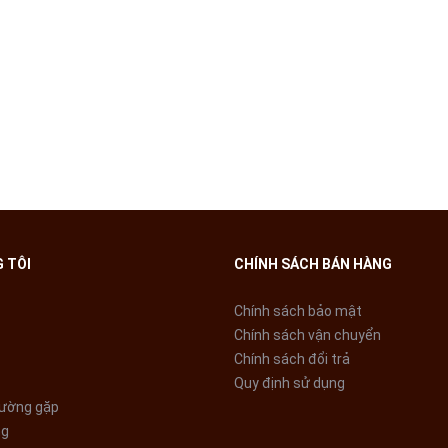
 TÔI
CHÍNH SÁCH BÁN HÀNG
Chính sách bảo mật
Chính sách vận chuyển
Chính sách đổi trả
Quy định sử dụng
hường gặp
ng