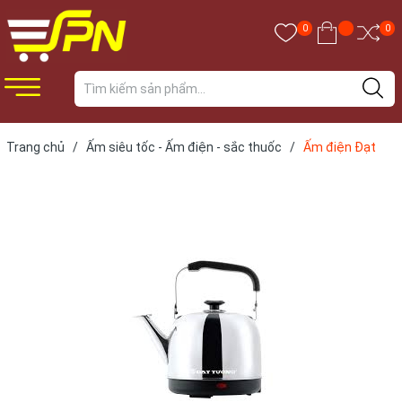
0
0
Trang chủ
/
Ấm siêu tốc - Ấm điện - sắc thuốc
/
Ấm điện Đạt
Tường đế liền 5L DTDL-04