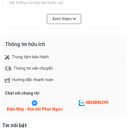
- Hệ thống còi báo khi nước sôi
- Thân ấm inox ngoại nhập, an toàn trong mọi nguồn nước.
Xem thêm
- Có còi báo khi nước sôi trên nắp vung.
Thông tin hữu ích
Trung tâm bảo hành
Thông tin vận chuyển
Hướng dẫn thanh toán
Chat với chúng tôi
0829895299
-
Phích cắm 2 chân bằng đồng, chân cắm Ø 4.2mm, tránh mô-
Điện Máy - Kim khí Phúc Ngọc
ve khi sử dụng
- Chế độ Plug and Play (Cắm và Chạy); tự động ngắt khi nước
Tin nổi bật