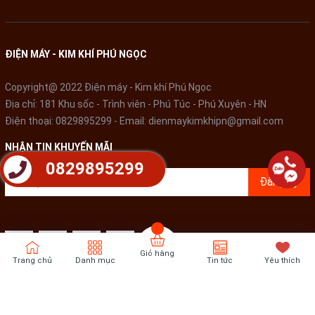
ĐIỆN MÁY - KIM KHÍ PHÚ NGỌC
Copyright@ 2022 Điện máy - Kim khí Phú Ngọc
Địa chỉ: 181 Khu sốc - Trình viên - Phú Túc - Phú Xuyên - HN
Điện thoại:
0829895299
- Email:
dienmaykimkhipn@gmail.com
NHẬN TIN KHUYẾN MÃI
0829895299
Đăng ký
Giỏ hàng
Trang chủ
Danh mục
Tin tức
Yêu thích
Bản quyền thuộc về
Điện Máy - Kim khí Phú Ngọc
Cung cấp bởi
Sapo